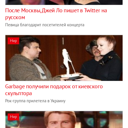
После Москвы, Джей Ло пишет в Twitter на
русском
Певица благодарит посетителей концерта
Мир
Garbage получили подарок от киевского
скульптора
Рок-группа прилетела в Украину
Мир