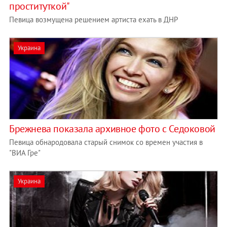
проституткой"
Певица возмущена решением артиста ехать в ДНР
Украина
Брежнева показала архивное фото с Седоковой
Певица обнародовала старый снимок со времен участия в
"ВИА Гре"
Украина