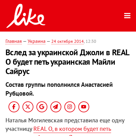
Главная
—
Украина
—
24 октября 2014
, 12:30
Вслед за украинской Джоли в REAL
О будет петь украинская Майли
Сайрус
Состав группы пополнился Анастасией
Рубцовой.
Наталья Могилевская представила еще одну
участницу
REAL O, в котором будет петь