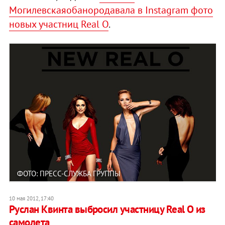
Могилевскаяобанородавала в Instagram фото
новых участниц Real O
.
ФОТО: ПРЕСС-СЛУЖБА ГРУППЫ
10 мая 2012, 17:40
Руслан Квинта выбросил участницу Real O из
самолета