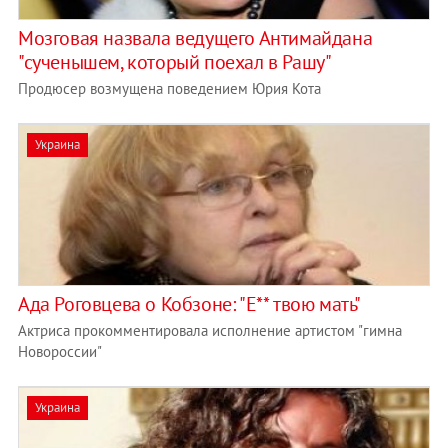
Мозговая назвала ведущего Антимайдана
"сученышем, который поехал в Рашу"
Продюсер возмущена поведением Юрия Кота
Украина
Ада Роговцева о Кобзоне: "Е** твою мать"
Актриса прокомментировала исполнение артистом "гимна
Новороссии"
Украина