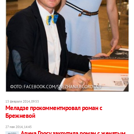
ФОТО: FACEBOOK.COM/SNEZHANA.EGOROVA.9
13 февраля 2014, 09:53
Меладзе прокомментировал роман с
Брежневой
27 мая 2014, 14:45
Алина Гросу закрутила роман с женатым