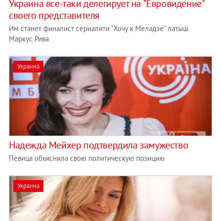
Украина все-таки делегирует на "Евровидение"
своего представителя
Им станет финалист сериалити "Хочу к Меладзе" латыш
Маркус Рива
Украина
Надежда Мейхер подтвердила замужество
Певица объяснила свою политическую позицию
Украина