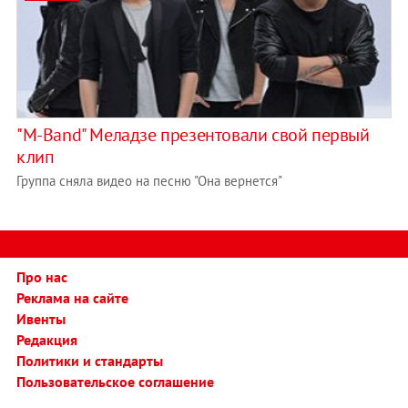
"M-Band" Меладзе презентовали свой первый
клип
Группа сняла видео на песню "Она вернется"
Про нас
Реклама на сайте
Ивенты
Редакция
Политики и стандарты
Пользовательское соглашение