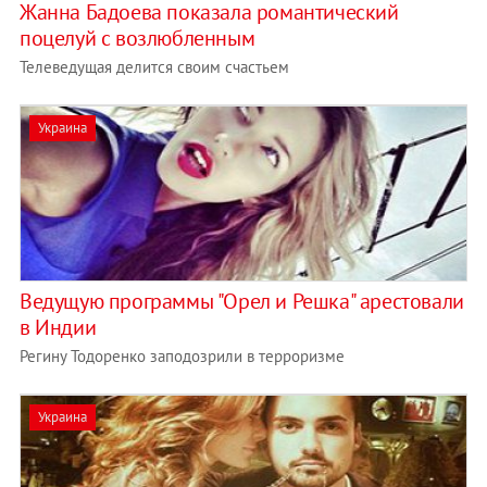
Жанна Бадоева показала романтический
поцелуй с возлюбленным
Телеведущая делится своим счастьем
Украина
Ведущую программы "Орел и Решка" арестовали
в Индии
Регину Тодоренко заподозрили в терроризме
Украина