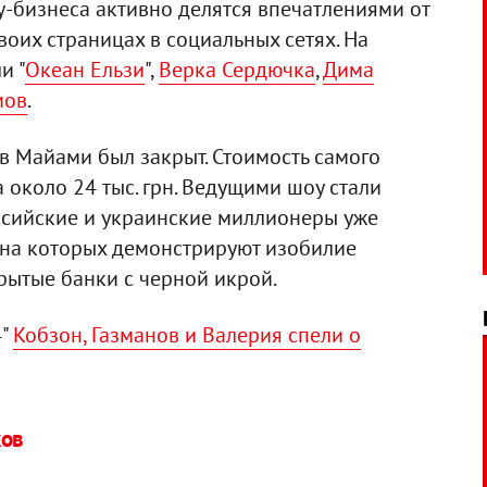
у-бизнеса активно делятся впечатлениями от
оих страницах в социальных сетях. На
и "
Океан Ельзи
",
Верка Сердючка
,
Дима
мов
.
в Майами был закрыт. Стоимость самого
 около 24 тыс. грн. Ведущими шоу стали
оссийские и украинские миллионеры уже
 на которых демонстрируют изобилие
крытые банки с черной икрой.
4"
Кобзон, Газманов и Валерия спели о
ков