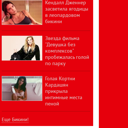
Кендалл Дженнер
засветила ягодицы
в леопардовом
бикини
Звезда фильма
"Девушка без
комплексов"
пробежалась голой
по парку
Голая Кортни
Кардашян
прикрыла
интимные места
пеной
Еще Бикини!