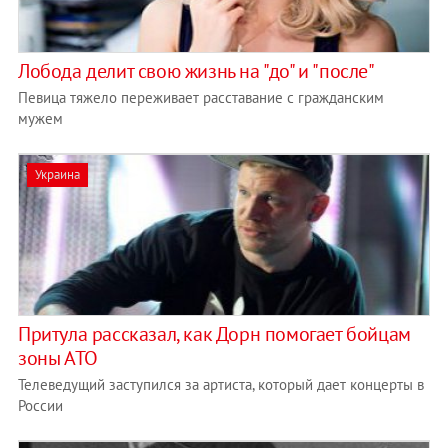
Лобода делит свою жизнь на "до" и "после"
Певица тяжело переживает расставание с гражданским
мужем
Украина
Притула рассказал, как Дорн помогает бойцам
зоны АТО
Телеведущий заступился за артиста, который дает концерты в
России