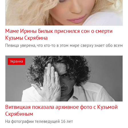
Маме Ирины Билык приснился сон о смерти
Кузьмы Скрябина
Певица уверена, что кто-то в этом мире сверху знает обо всем
Украина
Витвицкая показала архивное фото с Кузьмой
Скрябиным
На фотографии телеведущей 16 лет