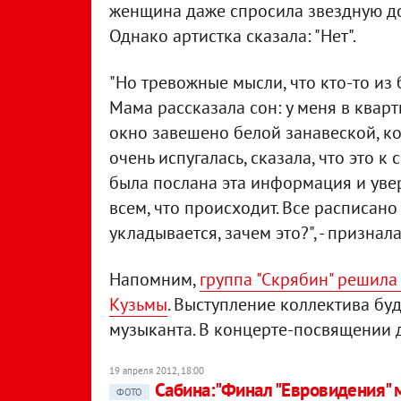
женщина даже спросила звездную доч
Однако артистка сказала: "Нет".
"Но тревожные мысли, что кто-то из 
Мама рассказала сон: у меня в квар
окно завешено белой занавеской, к
очень испугалась, сказала, что это к
была послана эта информация и увере
всем, что происходит. Все расписано
укладывается, зачем это?", - признал
Напомним,
группа "Скрябин" решила
Кузьмы
. Выступление коллектива бу
музыканта. В концерте-посвящении д
19 апреля 2012, 18:00
Сабина:"Финал "Евровидения" 
ФОТО