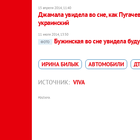
15 апреля 2014, 11:40
Джамала увидела во сне, как Пугачев
украинский
11 июля 2014, 13:50
Бужинская во сне увидела буд
ФОТО
ИРИНА БИЛЫК
АВТОМОБИЛИ
Д
ИСТОЧНИК:
VIVA
РЕКЛАМА