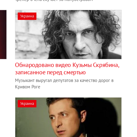
Украина
Обнародовано видео Кузьмы Скрябина,
записанное перед смертью
Музыкант выругал депутатов за качество дорог в
Кривом Роге
Украина