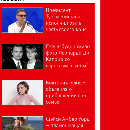
Президент
Туркменистана
исполнил рэп в
честь своего коня
Сеть взбудоражило
фото Леонардо Ди
Каприо со
взрослым "сыном"
Виктория Бекхэм
объявила о
прибавлении в ее
семье
Стэйси Амбер Уорд
– пламенеющая