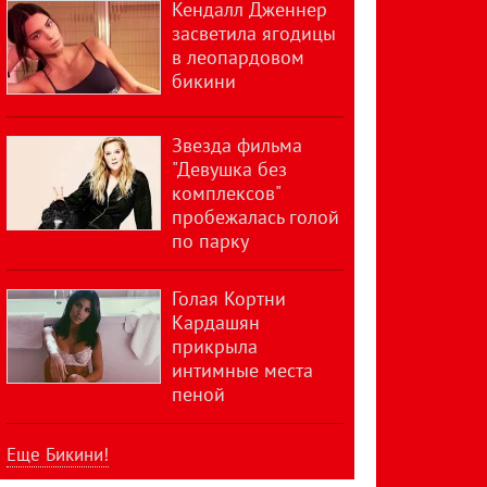
Кендалл Дженнер
засветила ягодицы
в леопардовом
бикини
Звезда фильма
"Девушка без
комплексов"
пробежалась голой
по парку
Голая Кортни
Кардашян
прикрыла
интимные места
пеной
Еще Бикини!