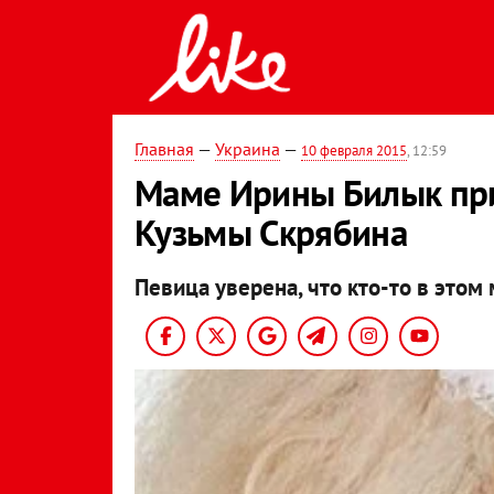
Главная
—
Украина
—
10 февраля 2015
, 12:59
Маме Ирины Билык при
Кузьмы Скрябина
Певица уверена, что кто-то в этом 