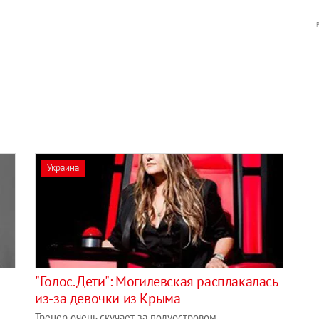
Украина
"Голос. Дети": Могилевская расплакалась
из-за девочки из Крыма
Тренер очень скучает за полуостровом