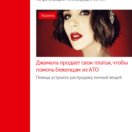
Украина
Джамала продает свои платья, чтобы
помочь беженцам из АТО
Певица устроила распродажу личный вещей