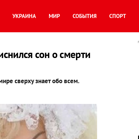
УКРАИНА
МИР
СОБЫТИЯ
СПОРТ
снился сон о смерти
мире сверху знает обо всем.