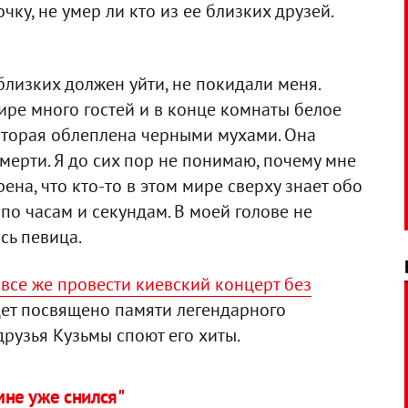
ку, не умер ли кто из ее близких друзей.
близких должен уйти, не покидали меня.
тире много гостей и в конце комнаты белое
оторая облеплена черными мухами. Она
 смерти. Я до сих пор не понимаю, почему мне
на, что кто-то в этом мире сверху знает обо
 по часам и секундам. В моей голове не
ась певица.
 все же провести киевский концерт без
дет посвящено памяти легендарного
рузья Кузьмы споют его хиты.
мне уже снился"