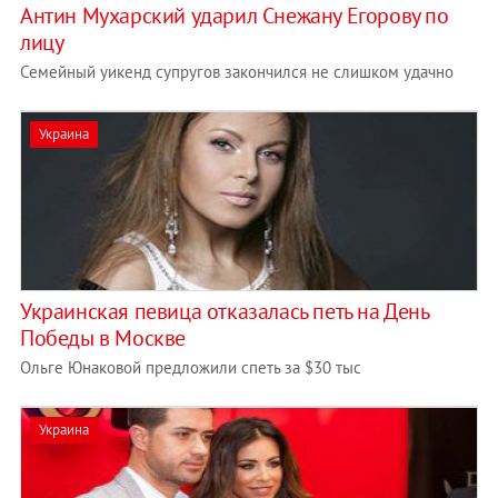
Антин Мухарский ударил Снежану Егорову по
лицу
Семейный уикенд супругов закончился не слишком удачно
Украина
Украинская певица отказалась петь на День
Победы в Москве
Ольге Юнаковой предложили спеть за $30 тыс
Украина