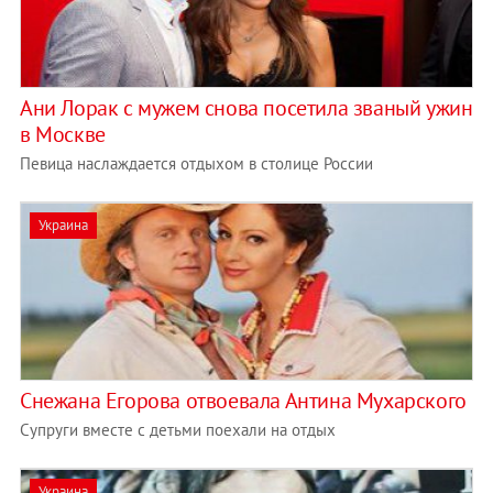
Ани Лорак с мужем снова посетила званый ужин
в Москве
Певица наслаждается отдыхом в столице России
Украина
Снежана Егорова отвоевала Антина Мухарского
Супруги вместе с детьми поехали на отдых
Украина