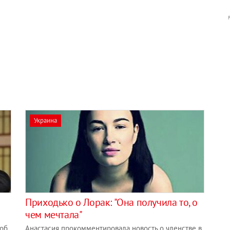
Украина
Приходько о Лорак: "Она получила то, о
чем мечтала"
 об
Анастасия прокомментировала новость о членстве в