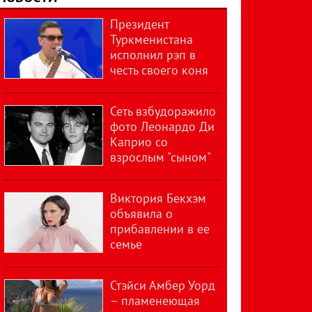
Президент
Туркменистана
исполнил рэп в
честь своего коня
Сеть взбудоражило
фото Леонардо Ди
Каприо со
взрослым "сыном"
Виктория Бекхэм
объявила о
прибавлении в ее
семье
Стэйси Амбер Уорд
– пламенеющая