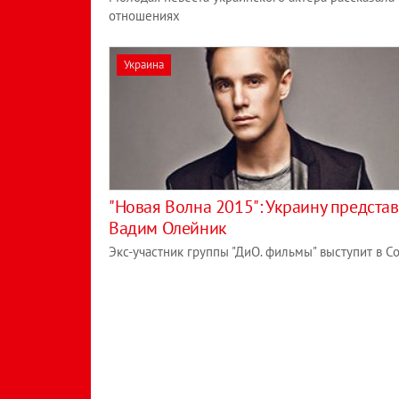
отношениях
Украина
"Новая Волна 2015": Украину представ
Вадим Олейник
Экс-участник группы "ДиО. фильмы" выступит в С