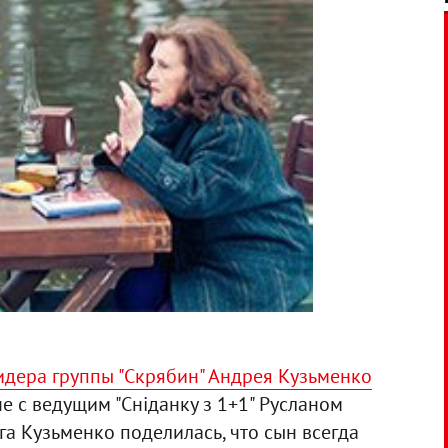
идера группы "Скрябин" Андрея Кузьменко
 с ведущим "Сніданку з 1+1" Русланом
а Кузьменко поделилась, что сын всегда