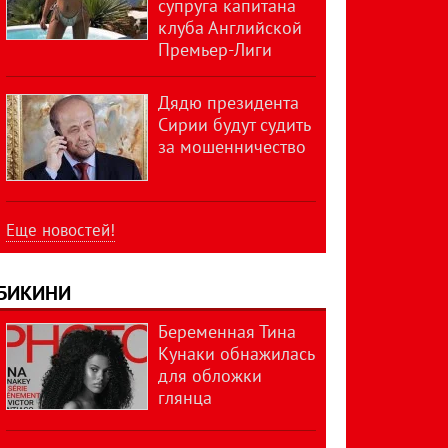
супруга капитана
клуба Английской
Премьер-Лиги
Дядю президента
Сирии будут судить
за мошенничество
Еще новостей!
БИКИНИ
Беременная Тина
Кунаки обнажилась
для обложки
глянца