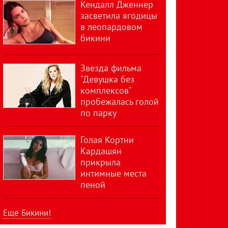
Кендалл Дженнер
засветила ягодицы
в леопардовом
бикини
Звезда фильма
"Девушка без
комплексов"
пробежалась голой
по парку
Голая Кортни
Кардашян
прикрыла
интимные места
пеной
Еще Бикини!