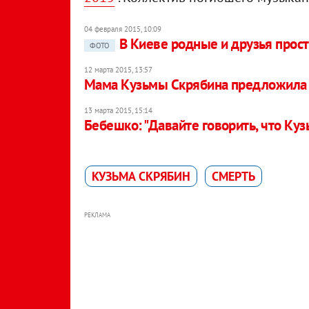
04 февраля 2015, 10:09
В Киеве родные и друзья прос
ФОТО
12 марта 2015, 13:57
Мама Кузьмы Скрябина предложила с
13 марта 2015, 15:14
Бебешко: "Давайте говорить, что Кузь
КУЗЬМА СКРЯБИН
СМЕРТЬ
РЕКЛАМА