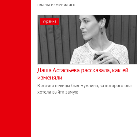
планы изменились
Украина
Даша Астафьева рассказала, как ей
изменяли
В жизни певицы был мужчина, за которого она
хотела выйти замуж