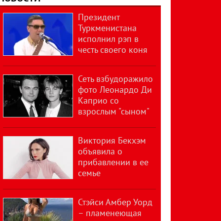
Президент
Туркменистана
исполнил рэп в
честь своего коня
Сеть взбудоражило
фото Леонардо Ди
Каприо со
взрослым "сыном"
Виктория Бекхэм
объявила о
прибавлении в ее
семье
Стэйси Амбер Уорд
– пламенеющая