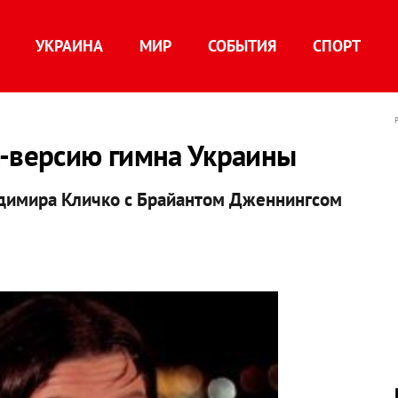
УКРАИНА
МИР
СОБЫТИЯ
СПОРТ
к-версию гимна Украины
димира Кличко с Брайантом Дженнингсом