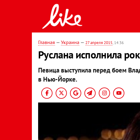
Главная
—
Украина
—
27 апреля 2015
, 14:36
Руслана исполнила ро
Певица выступила перед боем Вла
в Нью-Йорке.