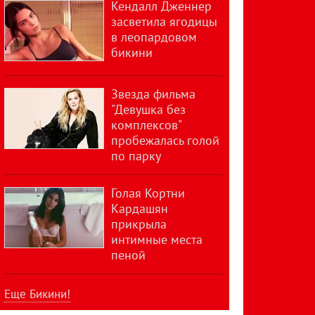
Кендалл Дженнер
засветила ягодицы
в леопардовом
бикини
Звезда фильма
"Девушка без
комплексов"
пробежалась голой
по парку
Голая Кортни
Кардашян
прикрыла
интимные места
пеной
Еще Бикини!