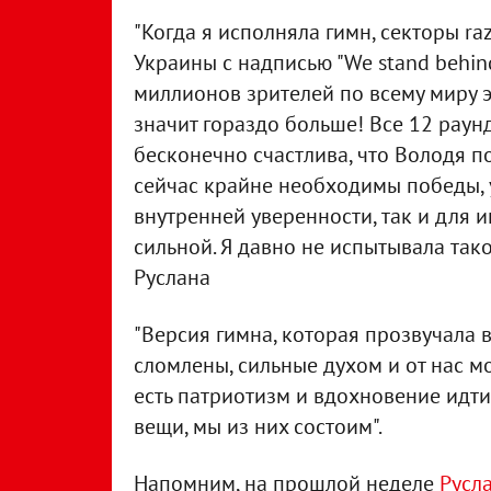
"Когда я исполняла гимн, секторы r
Украины с надписью "We stand behind
миллионов зрителей по всему миру э
значит гораздо больше! Все 12 раун
бесконечно счастлива, что Володя 
сейчас крайне необходимы победы, у
внутренней уверенности, так и для и
сильной. Я давно не испытывала тако
Руслана
"Версия гимна, которая прозвучала 
сломлены, сильные духом и от нас м
есть патриотизм и вдохновение идти
вещи, мы из них состоим".
Напомним, на прошлой неделе
Русл