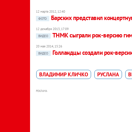
12 марта 2012, 12:40
Барских представил концертную
ФОТО
12 декабря 2013, 17:09
ТНМК сыграли рок-версию гим
ВИДЕО
20 мая 2014, 15:26
Голландцы создали рок-версию
ВИДЕО
ВЛАДИМИР КЛИЧКО
РУСЛАНА
В
РЕКЛАМА