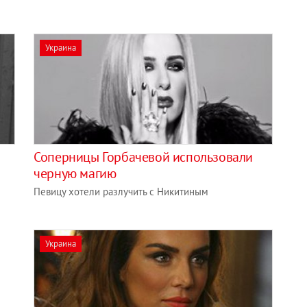
Украина
Соперницы Горбачевой использовали
черную магию
Певицу хотели разлучить с Никитиным
Украина