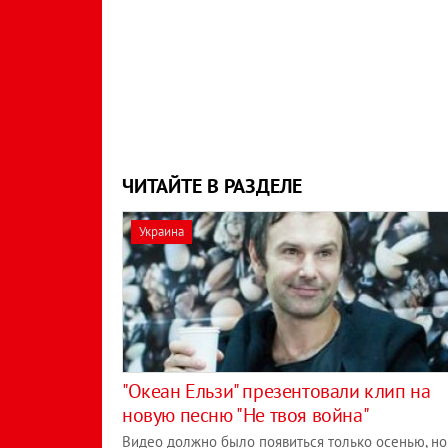
ЧИТАЙТЕ В РАЗДЕЛЕ
Украина
"Океан Ельзи" презентовали клип на
новую песню "Не твоя война"
Видео должно было появиться только осенью, но