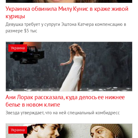
Украинка обвинила Милу Кунис в краже живой
курицы
Девушка требует у супруги Эштона Катчера компенсацию в
размере $5 тыс
Украина
Ани Лорак рассказала, куда делось ее нижнее
белье в новом клипе
Звезда утверждает, что на ней специальный комбидресс
Украина