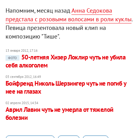
Напомним, месяц назад
Анна Седокова
предстала с розовыми волосами в роли куклы
.
Певица презентовала новый клип на
композицию "Тише".
13 января 2012, 17:16
50-летняя Хизер Локлир чуть не убила
ФОТО
себя алкоголем
03 сентября 2012, 16:49
Бойфренд Николь Шерзингер чуть не погиб у
нее на глазах
02 апреля 2015, 14:34
Аврил Лавин чуть не умерла от тяжелой
болезни