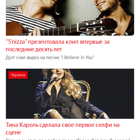
"5'nizza" презентовала клип впервые за
последние десять лет
Дуэт снял видео на песню "I Believe in You"
Украина
Тина Кароль сделала свое первое селфи на
сцене