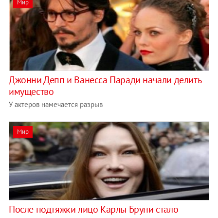
Мир
Джонни Депп и Ванесса Паради начали делить
имущество
У актеров намечается разрыв
Мир
После подтяжки лицо Карлы Бруни стало