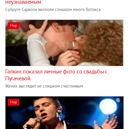
неузнаваемым
Супруге Саркози вкололи слишком много ботокса
Мир
Галкин показал личные фото со свадьбы с
Пугачевой
Жених выглядит не слишком счастливым
Мир