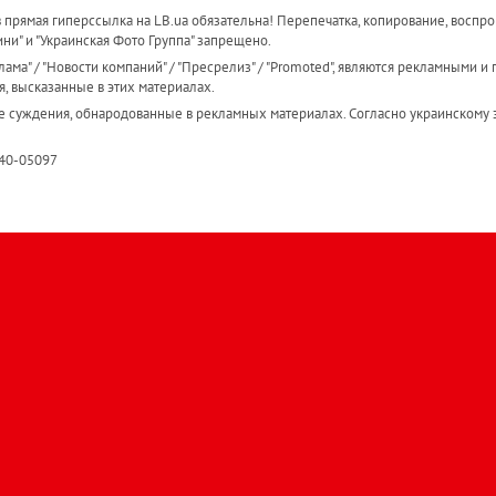
прямая гиперссылка на LB.ua обязательна! Перепечатка, копирование, воспро
ини" и "Украинская Фото Группа" запрещено.
ама" / "Новости компаний" / "Пресрелиз" / "Promoted", являются рекламными и 
я, высказанные в этих материалах.
е суждения, обнародованные в рекламных материалах. Согласно украинскому з
R40-05097