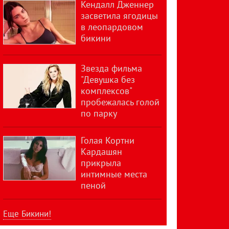
Кендалл Дженнер
засветила ягодицы
в леопардовом
бикини
Звезда фильма
"Девушка без
комплексов"
пробежалась голой
по парку
Голая Кортни
Кардашян
прикрыла
интимные места
пеной
Еще Бикини!