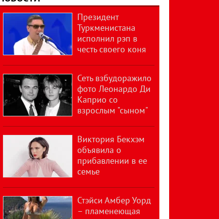
Президент
Туркменистана
исполнил рэп в
честь своего коня
Сеть взбудоражило
фото Леонардо Ди
Каприо со
взрослым "сыном"
Виктория Бекхэм
объявила о
прибавлении в ее
семье
Стэйси Амбер Уорд
– пламенеющая