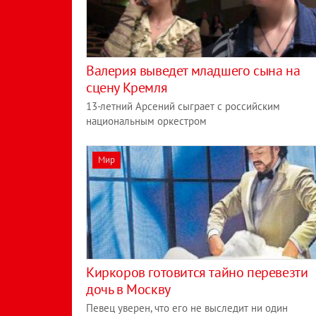
Валерия выведет младшего сына на
сцену Кремля
13-летний Арсений сыграет с российским
национальным оркестром
Мир
Киркоров готовится тайно перевезти
дочь в Москву
Певец уверен, что его не выследит ни один