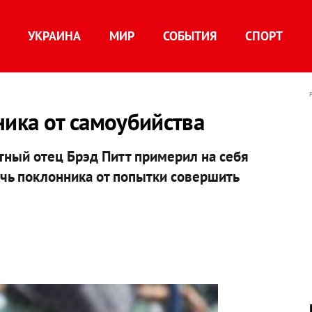
УКРАИНА
МИР
СОБЫТИЯ
СПОРТ
ника от самоубийства
ый отец Брэд Питт примерил на себя
ечь поклонника от попытки совершить