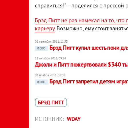
справиться!" – поделился с прессой 
Брэд Питт не раз намекал на то, что
карьеру
. Возможно, ему стоит занят
02 сентября 2011, 11:55
Брэд Питт купил шесть пони дл
ФОТО
11 октября 2011, 09:24
Джоли и Питт пожертвовали $340 ты
01 ноября 2011, 08:06
Брэд Питт запретил детям игр
ФОТО
БРЭД ПИТТ
ИСТОЧНИК:
WDAY