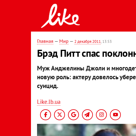
Главная
—
Мир
—
2 декабря 2011
, 13:53
Брэд Питт спас поклон
Муж Анджелины Джоли и многодетн
новую роль: актеру довелось убер
суицид.
Like.lb.ua