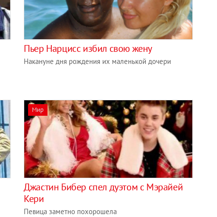
Пьер Нарцисс избил свою жену
Накануне дня рождения их маленькой дочери
Мир
Джастин Бибер спел дуэтом с Мэрайей
Кери
Певица заметно похорошела