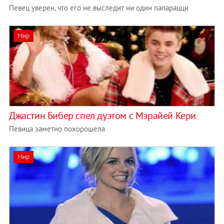
Певец уверен, что его не выследит ни один папарацци
Мир
Джастин Бибер спел дуэтом с Мэрайей Кери
Певица заметно похорошела
Мир