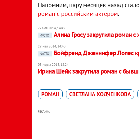
Напомним, пару месяцев назад стало
роман с российским актером
.
27 мая 2014, 14:45
Алина Гросу закрутила роман 
ФОТО
29 мая 2014, 14:40
Бойфренд Дженнифер Лопес кр
ФОТО
05 марта 2015, 12:24
Ирина Шейк закрутила роман с быв
РОМАН
СВЕТЛАНА ХОДЧЕНКОВА
РЕКЛАМА