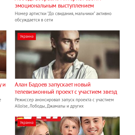
эмоциональным выступлением
Номер артистки "До свидания, мальчики" активно
обсуждается в сети
Украина
у и
Алан Бадоев запускает новый
телевизионный проект с участием звезд
е
Режиссер анонсировал запуск проекта с участием
Alloise, Лободы, Джамалы и других
Украина