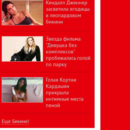
Кендалл Дженнер
засветила ягодицы
в леопардовом
бикини
Звезда фильма
"Девушка без
комплексов"
пробежалась голой
по парку
Голая Кортни
Кардашян
прикрыла
интимные места
пеной
Еще Бикини!