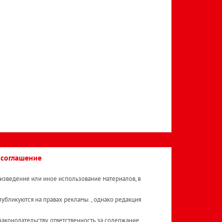
 соглашение
изведение или иное использование материалов, в
публикуются на правах рекламы. , однако редакция
аконодательству, ответственность за содержание