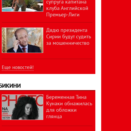
супруга капитана
клуба Английской
Премьер-Лиги
Дядю президента
Сирии будут судить
за мошенничество
Еще новостей!
БИКИНИ
Беременная Тина
Кунаки обнажилась
для обложки
глянца