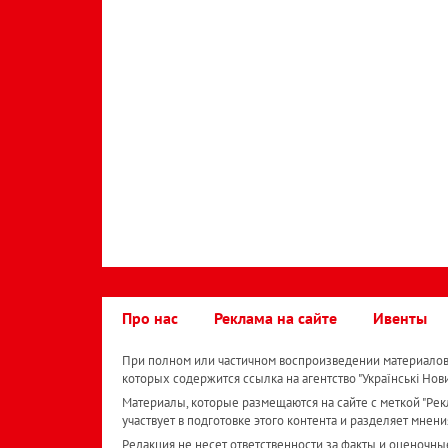
Про нас
Реклама на сайте
Ивенты
При полном или частичном воспроизведении материалов 
которых содержится ссылка на агентство "Українськi Нов
Материалы, которые размещаются на сайте с меткой "Рекл
участвует в подготовке этого контента и разделяет мнени
Редакция не несет ответственности за факты и оценочны