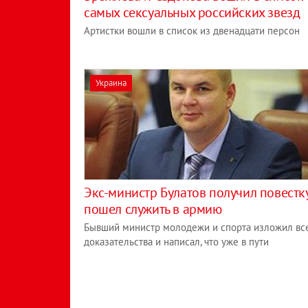
самых сексуальных российских звезд
Артистки вошли в список из двенадцати персон
Украина
Экс-министр Булатов получил повестк
пошел служить в армию
Бывший министр молодежи и спорта изложил вс
доказательства и написал, что уже в пути