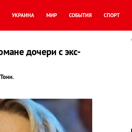
УКРАИНА
МИР
СОБЫТИЯ
СПОРТ
омане дочери с экс-
Тони.