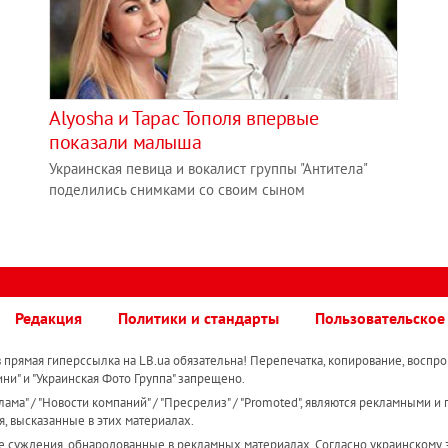
Alyosha и Тарас Тополя впервые
показали малыша
Украинская певица и вокалист группы "Антитела"
поделились снимками со своим сыном
Редакция
Политики и стандарты
Пользовательское
прямая гиперссылка на LB.ua обязательна! Перепечатка, копирование, воспро
ини" и "Украинская Фото Группа" запрещено.
ама" / "Новости компаний" / "Пресрелиз" / "Promoted", являются рекламными и 
я, высказанные в этих материалах.
е суждения, обнародованные в рекламных материалах. Согласно украинскому з