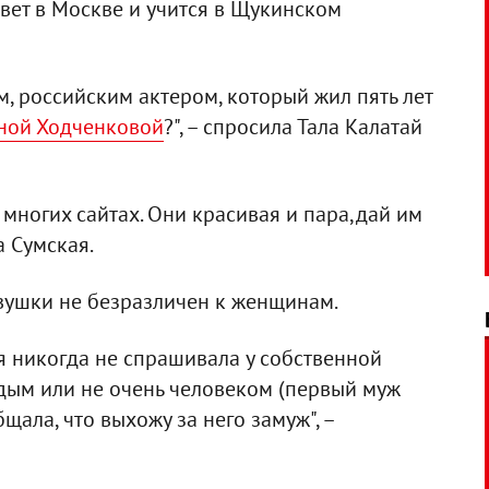
вет в Москве и учится в Щукинском
, российским актером, который жил пять лет
ной Ходченковой
?", – спросила Тала Калатай
а многих сайтах. Они красивая и пара,дай им
а Сумская.
евушки не безразличен к женщинам.
 я никогда не спрашивала у собственной
одым или не очень человеком (первый муж
бщала, что выхожу за него замуж", –