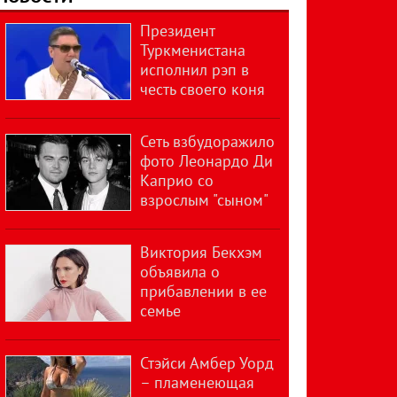
Президент
Туркменистана
исполнил рэп в
честь своего коня
Сеть взбудоражило
фото Леонардо Ди
Каприо со
взрослым "сыном"
Виктория Бекхэм
объявила о
прибавлении в ее
семье
Стэйси Амбер Уорд
– пламенеющая