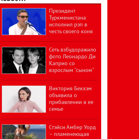
Президент
Туркменистана
исполнил рэп в
честь своего коня
Сеть взбудоражило
фото Леонардо Ди
Каприо со
взрослым "сыном"
Виктория Бекхэм
объявила о
прибавлении в ее
семье
Стэйси Амбер Уорд
– пламенеющая