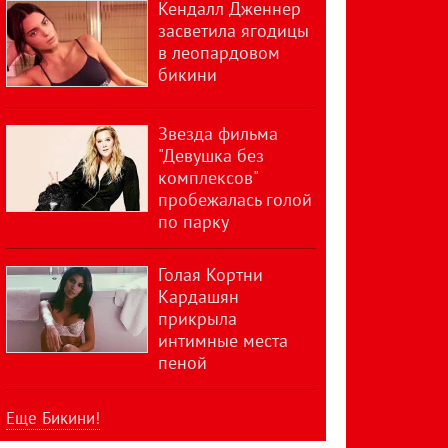
Кендалл Дженнер
засветила ягодицы
в леопардовом
бикини
Звезда фильма
"Девушка без
комплексов"
пробежалась голой
по парку
Голая Кортни
Кардашян
прикрыла
интимные места
пеной
Еще Бикини!