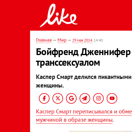
Главная
—
Мир
—
29 мая 2014
, 14:40
Бойфренд Дженнифер Л
транссексуалом
Каспер Смарт делился пикантными
женщины.
Каспер Смарт переписывался и обм
мужчиной в образе женщины
.