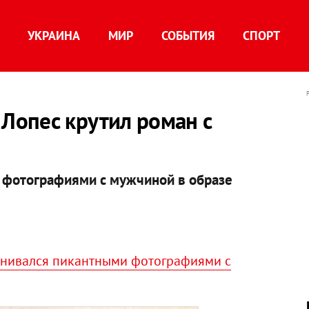
УКРАИНА
МИР
СОБЫТИЯ
СПОРТ
опес крутил роман с
 фотографиями с мужчиной в образе
енивался пикантными фотографиями с