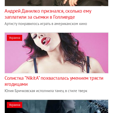
Андрей Данилко признался, сколько ему
заплатили за съемки в Голливуде
Артисту понравилось играть в американском кино
Украина
Солистка "NikitA" похвасталась умением трясти
ягодицами
Юлия Бричковская исполнила танец в стиле тверк
Украина