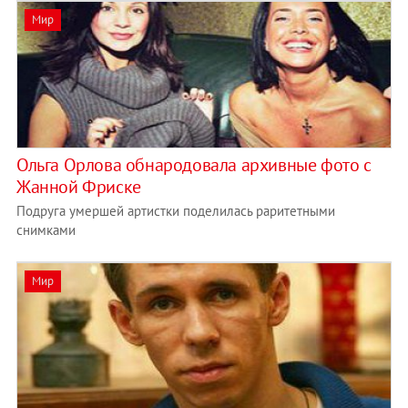
Мир
Ольга Орлова обнародовала архивные фото с
Жанной Фриске
Подруга умершей артистки поделилась раритетными
снимками
Мир