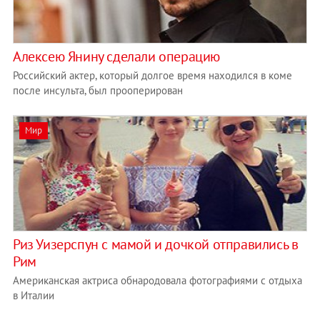
Алексею Янину сделали операцию
Российский актер, который долгое время находился в коме
после инсульта, был прооперирован
Мир
Риз Уизерспун с мамой и дочкой отправились в
Рим
Американская актриса обнародовала фотографиями с отдыха
в Италии