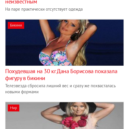
неизвестным
На паре практически отсутствует одежда
Бикини
Похудевшая на 30 кг Дана Борисова показала
фигуру в бикини
Телезвезда сбросила лишний вес и сразу же похвасталась
новыми формами
Мир