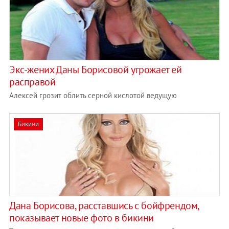
Экс-жених Даны Борисовой угрожает ей
расправой
Алексей грозит облить серной кислотой ведущую
Бикини
Дана Борисова, расставшись с бойфрендом,
показывает новые фото в бикини