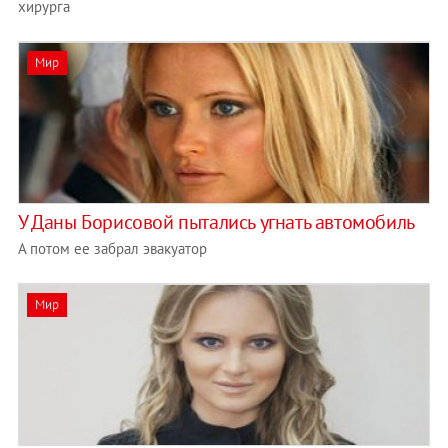
хирурга
Мир
У Даны Борисовой пытались угнать автомобиль
А потом ее забрал эвакуатор
Мир