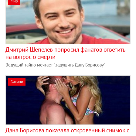
Мир
Дмитрий Шепелев попросил фанатов ответить
на вопрос о смерти
Ведущий тайно мечтает "задушить Дану Борисову"
Бикини
Дана Борисова показала откровенный снимок с