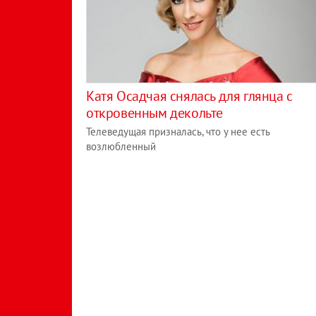
Катя Осадчая снялась для глянца с
откровенным декольте
Телеведущая призналась, что у нее есть
возлюбленный