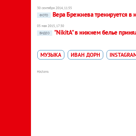
30 сентября 2014, 11:55
Вера Брежнева тренируется в 
ФОТО
05 мая 2015, 17:30
"NikitA" в нижнем белье приня
ВИДЕО
МУЗЫКА
ИВАН ДОРН
INSTAGRA
РЕКЛАМА