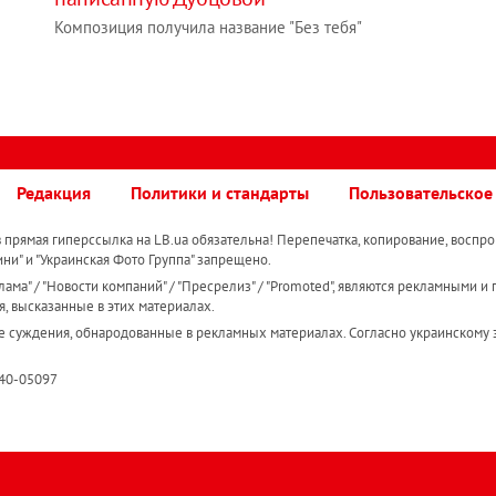
Композиция получила название "Без тебя"
Редакция
Политики и стандарты
Пользовательское
прямая гиперссылка на LB.ua обязательна! Перепечатка, копирование, воспро
ини" и "Украинская Фото Группа" запрещено.
ама" / "Новости компаний" / "Пресрелиз" / "Promoted", являются рекламными и 
я, высказанные в этих материалах.
е суждения, обнародованные в рекламных материалах. Согласно украинскому з
R40-05097