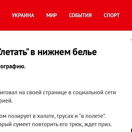
УКРАИНА
МИР
СОБЫТИЯ
СПОРТ
"летать" в нижнем белье
тографию.
иговал на своей странице в социальной сети
фией.
 позирует в халате, трусах и "в полете".
орый сумеет повторить его трюк, ждет приз.