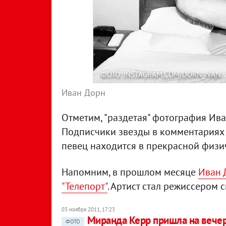
ФОТО: INSTAGRAM.COM/DORN_IVAN
Иван Дорн
Отметим, "раздетая" фотография Ив
Подписчики звезды в комментариях 
певец находится в прекрасной физ
Напомним, в прошлом месяце
Иван 
"Телепорт"
. Артист стал режиссером с
03 ноября 2011, 17:23
Миранда Керр пришла на вече
ФОТО