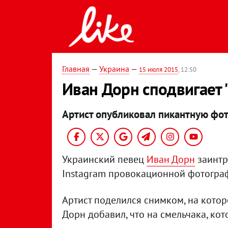
Главная
—
Украина
—
15 июля 2015
, 12:50
Иван Дорн сподвигает 
Артист опубликовал пикантную фо
Украинский певец
Иван Дорн
заинтр
Instagram провокационной фотогра
Артист поделился снимком, на котором
Дорн добавил, что на смельчака, кот