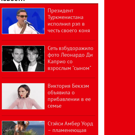
Президент
Туркменистана
исполнил рэп в
честь своего коня
Сеть взбудоражило
фото Леонардо Ди
Каприо со
взрослым "сыном"
Виктория Бекхэм
объявила о
прибавлении в ее
семье
Стэйси Амбер Уорд
– пламенеющая