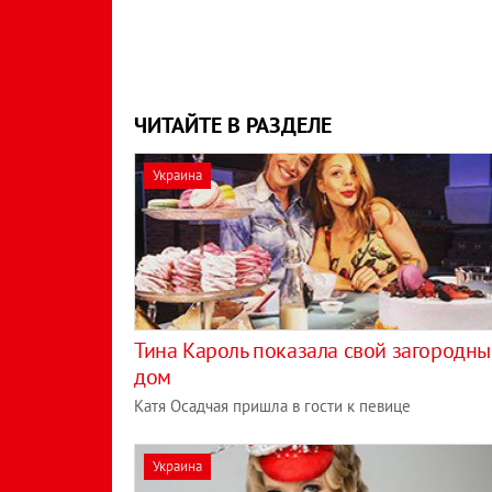
ЧИТАЙТЕ В РАЗДЕЛЕ
Украина
Тина Кароль показала свой загородн
дом
Катя Осадчая пришла в гости к певице
Украина