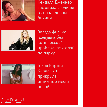
Кендалл Дженнер
засветила ягодицы
в леопардовом
бикини
Звезда фильма
"Девушка без
комплексов"
пробежалась голой
по парку
Голая Кортни
Кардашян
прикрыла
интимные места
пеной
Еще Бикини!