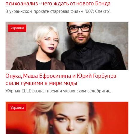
психоанализ - чего ждать от нового Бонда
В украинском прокате стартовал фильм "007: Спектр".
Украина
Онука, Маша Ефросинина и Юрий Горбунов
стали лучшими в мире моды
Журнал ELLE раздал премии украинским селебритис.
Украина