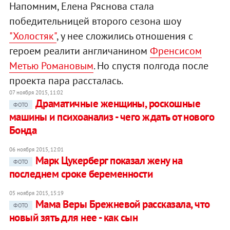
Напомним, Елена Ряснова стала
победительницей второго сезона шоу
"Холостяк"
, у нее сложились отношения с
героем реалити англичанином
Френсисом
Метью Романовым
. Но спустя полгода после
проекта пара рассталась.
07 ноября 2015, 11:02
Драматичные женщины, роскошные
ФОТО
машины и психоанализ - чего ждать от нового
Бонда
06 ноября 2015, 12:01
Марк Цукерберг показал жену на
ФОТО
последнем сроке беременности
05 ноября 2015, 15:19
Мама Веры Брежневой рассказала, что
ФОТО
новый зять для нее - как сын