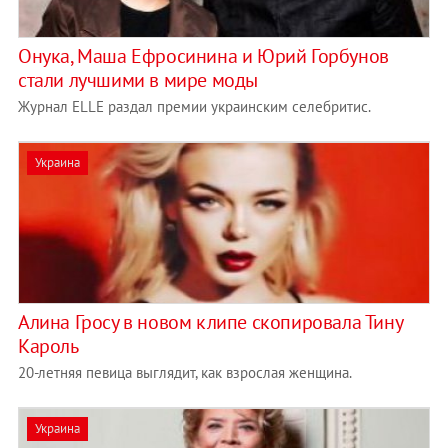
Онука, Маша Ефросинина и Юрий Горбунов
стали лучшими в мире моды
Журнал ELLE раздал премии украинским селебритис.
Украина
Алина Гросу в новом клипе скопировала Тину
Кароль
20-летняя певица выглядит, как взрослая женщина.
Украина