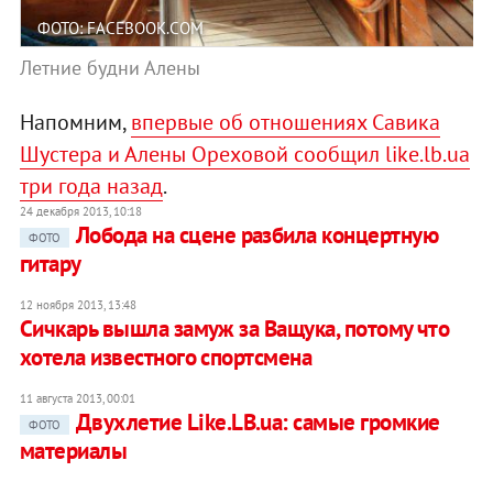
ФОТО: FACEBOOK.COM
Летние будни Алены
Напомним,
впервые об отношениях Савика
Шустера и Алены Ореховой сообщил like.lb.ua
три года назад
.
24 декабря 2013, 10:18
Лобода на сцене разбила концертную
ФОТО
гитару
12 ноября 2013, 13:48
Сичкарь вышла замуж за Ващука, потому что
хотела известного спортсмена
11 августа 2013, 00:01
Двухлетие Like.LB.ua: самые громкие
ФОТО
материалы