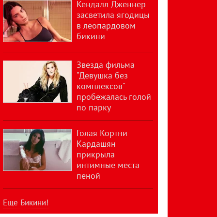
Кендалл Дженнер
засветила ягодицы
в леопардовом
бикини
Звезда фильма
"Девушка без
комплексов"
пробежалась голой
по парку
Голая Кортни
Кардашян
прикрыла
интимные места
пеной
Еще Бикини!