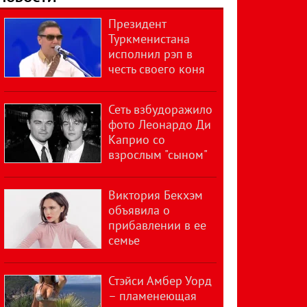
Президент
Туркменистана
исполнил рэп в
честь своего коня
Сеть взбудоражило
фото Леонардо Ди
Каприо со
взрослым "сыном"
Виктория Бекхэм
объявила о
прибавлении в ее
семье
Стэйси Амбер Уорд
– пламенеющая