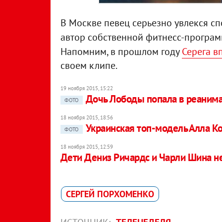
В Москве певец серьезно увлекся сп
автор собственной фитнесс-программ
Напомним, в прошлом году
Серега в
своем клипе.
19 ноября 2015, 15:22
Дочь Лободы попала в реаним
ФОТО
18 ноября 2015, 18:56
Украинская топ-модель Алла К
ФОТО
18 ноября 2015, 12:59
Дети Дениз Ричардс и Чарли Шина не
СЕРГЕЙ ПОРХОМЕНКО