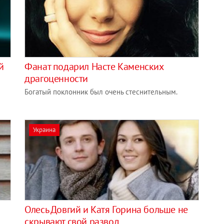
й
Фанат подарил Насте Каменских
драгоценности
Богатый поклонник был очень стеснительным.
Украина
Олесь Довгий и Катя Горина больше не
скрывают свой развод