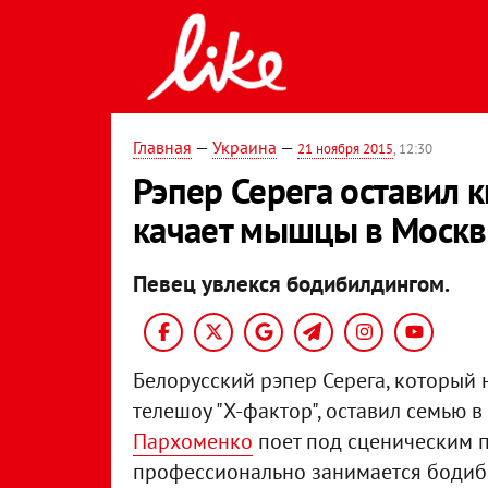
Главная
—
Украина
—
21 ноября 2015
, 12:30
Рэпер Серега оставил 
качает мышцы в Москв
Певец увлекся бодибилдингом.
Белорусский рэпер Серега, который 
телешоу "Х-фактор", оставил семью в
Пархоменко
поет под сценическим 
профессионально занимается бодиб