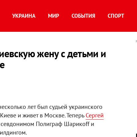
УКРАИНА
МИР
СОБЫТИЯ
СПОРТ
киевскую жену с детьми и
е
несколько лет был судьей украинского
 Киеве и живет в Москве. Теперь
Сергей
псевдонимом Полиграф Шарикоff и
илдингом.