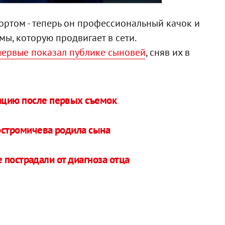
ортом - теперь он профессиональный качок и
ы, которую продвигает в сети.
первые показал публике сыновей
, сняв их в
ацию после первых съемок
остромичева родила сына
 пострадали от диагноза отца