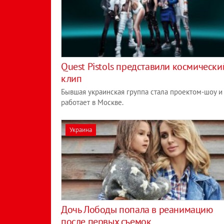
Quest Pistols представили космически
клип
Бывшая украинская группа стала проектом-шоу и
работает в Москве.
Украина
Дочь Лободы попала в реанимацию
после первых съемок