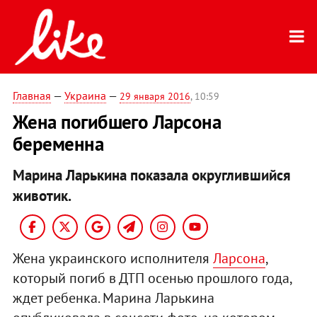
Главная
—
Украина
—
29 января 2016
, 10:59
Жена погибшего Ларсона
беременна
Марина Ларькина показала округлившийся
животик.
Жена украинского исполнителя
Ларсона
,
который погиб в ДТП осенью прошлого года,
ждет ребенка. Марина Ларькина