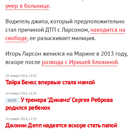
умер в больнице
.
Водитель джипа, который предположительно
стал причиной ДТП с Ларсоном,
находится на
свободе
, ее разыскивает милиция.
Игорь Ларсон женился на Марине в 2013 году,
вскоре после
развода с Иришей Блохиной
.
28 января 2016, 14:50
Тайра Бенкс впервые стала мамой
26 января 2016, 15:20
У тренера "Динамо" Сергея Реброва
ФОТО
родился ребенок
26 января 2016, 11:59
Джонни Депп надеется вскоре стать папой