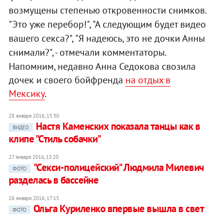
возмущены степенью откровенности снимков.
"Это уже перебор!", "А следующим будет видео
вашего секса?", "Я надеюсь, это не дочки Анны
снимали?", - отмечали комментаторы.
Напомним, недавно Анна Седокова свозила
дочек и своего бойфренда
на отдых в
Мексику
.
28 января 2016, 15:30
Настя Каменских показала танцы как в
ВИДЕО
клипе "Стиль собачки"
27 января 2016, 15:20
"Секси-полицейский" Людмила Милевич
ФОТО
разделась в бассейне
26 января 2016, 17:15
Ольга Куриленко впервые вышла в свет
ФОТО