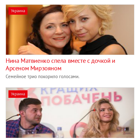
Украина
Нина Матвиенко спела вместе с дочкой и
Арсеном Мирзояном
Семейное трио покорило голосами.
Украина