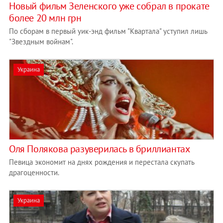
Новый фильм Зеленского уже собрал в прокате
более 20 млн грн
По сборам в первый уик-энд фильм "Квартала" уступил лишь
"Звездным войнам".
Украина
Оля Полякова разуверилась в бриллиантах
Певица экономит на днях рождения и перестала скупать
драгоценности.
Украина