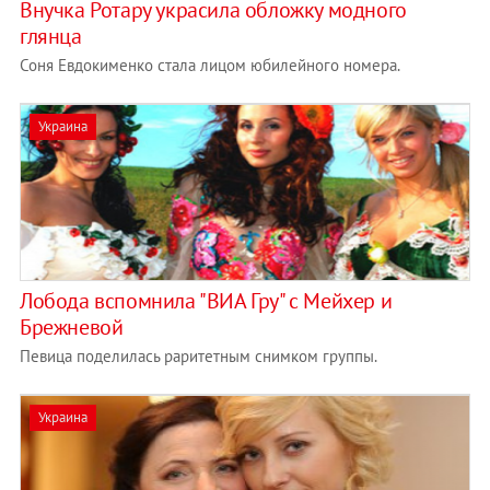
Внучка Ротару украсила обложку модного
глянца
Соня Евдокименко стала лицом юбилейного номера.
Украина
Лобода вспомнила "ВИА Гру" с Мейхер и
Брежневой
Певица поделилась раритетным снимком группы.
Украина