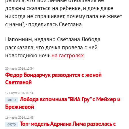
решила, что мои личные отношения не
должны сказаться на ребенке, и дочь даже
никогда не спрашивает, почему папа не живет
с нами", - поделилась Светлана.
Напомним, недавно Светлана Лобода
рассказала, что дочка провела с ней
новогоднюю ночь
на гастролях
.
20 марта 2016, 12:34
Федор Бондарчук разводится с женой
Светланой
17 марта 2016, 09:54
Лобода вспомнила "ВИА Гру" с Мейхер и
ФОТО
Брежневой
16 марта 2016, 11:48
Топ-модель Адриана Лима развелась с
ФОТО