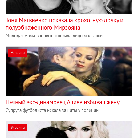
Тоня Матвиенко показала крохотную дочку и
полуобнаженного Мирзояна
Молодая мама впервые открыла лицо малышки.
Украина
Пьяный экс-динамовец Алиев избивал жену
Супруга футболиста искала защиты у полиции.
Украина