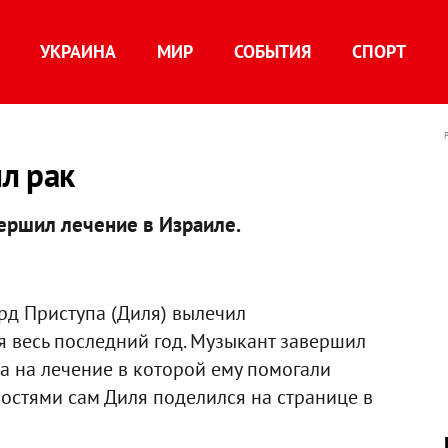
УКРАИНА
МИР
СОБЫТИЯ
СПОРТ
л рак
ершил лечение в Израиле.
рд Приступа (Диля) вылечил
я весь последний год. Музыкант завершил
ва на лечение в которой ему помогали
остями сам Диля поделился на странице в