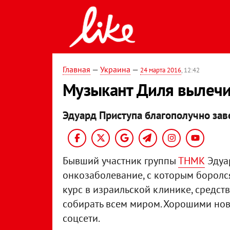
Главная
—
Украина
—
24 марта 2016
, 12:42
Музыкант Диля вылечи
Эдуард Приступа благополучно зав
Бывший участник группы
ТНМК
Эдуа
онкозаболевание, с которым боролс
курс в израильской клинике, средст
собирать всем миром. Хорошими нов
соцсети.