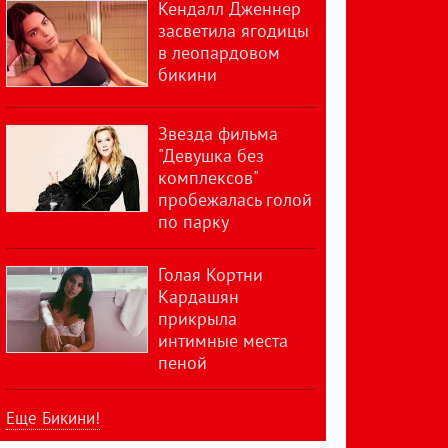
Кендалл Дженнер
засветила ягодицы
в леопардовом
бикини
Звезда фильма
"Девушка без
комплексов"
пробежалась голой
по парку
Голая Кортни
Кардашян
прикрыла
интимные места
пеной
Еще Бикини!