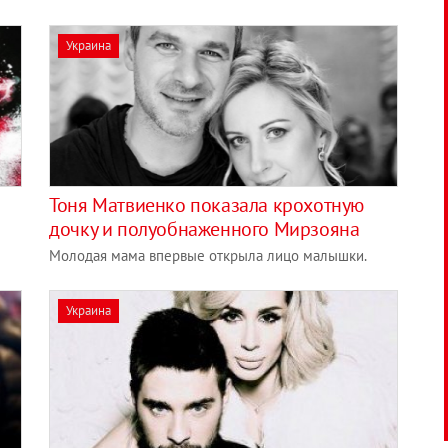
Украина
Тоня Матвиенко показала крохотную
дочку и полуобнаженного Мирзояна
Молодая мама впервые открыла лицо малышки.
Украина