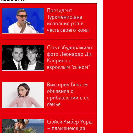
Президент
Туркменистана
исполнил рэп в
честь своего коня
Сеть взбудоражило
фото Леонардо Ди
Каприо со
взрослым "сыном"
Виктория Бекхэм
объявила о
прибавлении в ее
семье
Стэйси Амбер Уорд
– пламенеющая