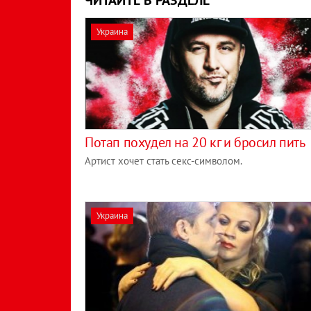
Украина
Потап похудел на 20 кг и бросил пить
Артист хочет стать секс-символом.
Украина