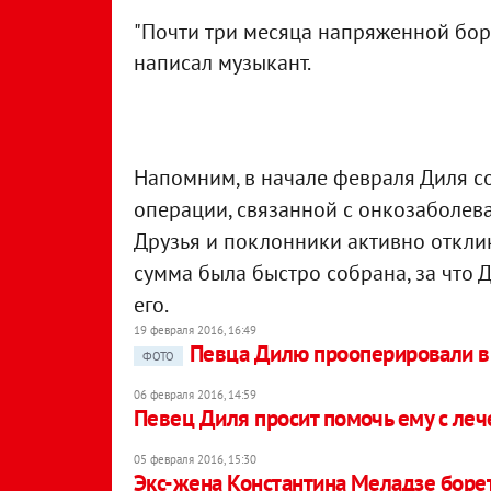
"Почти три месяца напряженной борьб
написал музыкант.
Напомним, в начале февраля Диля со
операции, связанной с онкозаболев
Друзья и поклонники активно откли
сумма была быстро собрана, за что 
его.
19 февраля 2016, 16:49
Певца Дилю прооперировали в
ФОТО
06 февраля 2016, 14:59
Певец Диля просит помочь ему с леч
05 февраля 2016, 15:30
Экс-жена Константина Меладзе борет