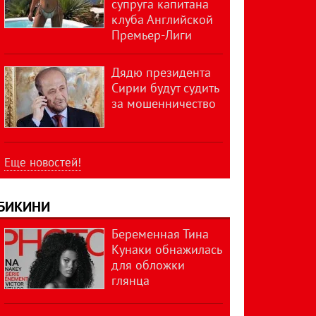
супруга капитана
клуба Английской
Премьер-Лиги
Дядю президента
Сирии будут судить
за мошенничество
Еще новостей!
БИКИНИ
Беременная Тина
Кунаки обнажилась
для обложки
глянца