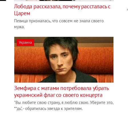
Лобода рассказала, почему рассталась с
Царем
Певица призналась, что совсем не знала своего
мужа.
Украина
Земфира с матами потребовала убрать
украинский флаг со своего концерта
"Вы любите свою страну, я люблю свою. Уберите это,
**дь", - обратилась звезда к зрителям.