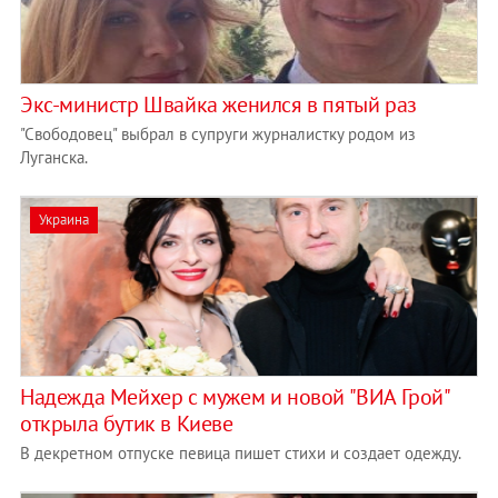
Экс-министр Швайка женился в пятый раз
"Свободовец" выбрал в супруги журналистку родом из
Луганска.
Украина
Надежда Мейхер с мужем и новой "ВИА Грой"
открыла бутик в Киеве
В декретном отпуске певица пишет стихи и создает одежду.