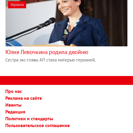
Украина
Юлия Левочкина родила двойню
Сестра экс-главы АП стала матерью-героиней.
Про нас
Реклама на сайте
Ивенты
Редакция
Политики и стандарты
Пользовательское соглашение