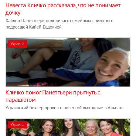
Невеста Кличко рассказала, что не понимает
дочку
Хайден Панеттьери поделилась семейным снимком с
подросшей Кайей-Евдокией.
Украина
Кличко помог Панеттьери прыгнуть с
парашютом
Украинский боксер провел с невестой выходные в Альпах.
Украина