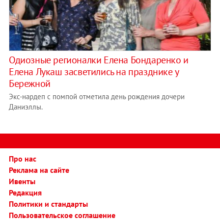
Одиозные регионалки Елена Бондаренко и
Елена Лукаш засветились на празднике у
Бережной
Экс-нардеп с помпой отметила день рождения дочери
Даниэллы.
Про нас
Реклама на сайте
Ивенты
Редакция
Политики и стандарты
Пользовательское соглашение