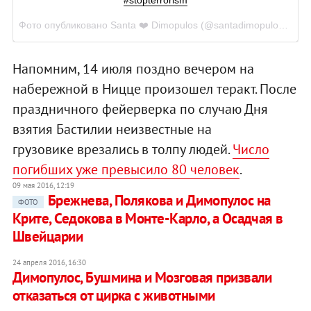
Фото опубликовано Santa ❤️ Dimopulos (@santadimopulos)
Июл 
Напомним, 14 июля поздно вечером на
набережной в Ницце произошел теракт. После
праздничного фейерверка по случаю Дня
взятия Бастилии неизвестные на
грузовике врезались в толпу людей.
Число
погибших уже превысило 80 человек
.
09 мая 2016, 12:19
Брежнева, Полякова и Димопулос на
ФОТО
Крите, Седокова в Монте-Карло, а Осадчая в
Швейцарии
24 апреля 2016, 16:30
Димопулос, Бушмина и Мозговая призвали
отказаться от цирка с животными