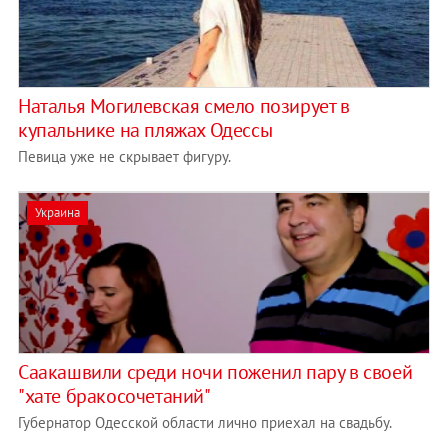
Наталья Могилевская смело позирует в
купальнике на пляжах Одессы
Певица уже не скрывает фигуру.
Украина
Саакашвили среди ночи поженил пару в своей
"хате бракосочетаний"
Губернатор Одесской области лично приехал на свадьбу.