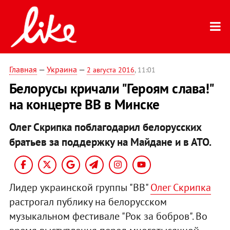
Главная
—
Украина
—
2 августа 2016
, 11:01
Белорусы кричали "Героям слава!"
на концерте ВВ в Минске
Олег Скрипка поблагодарил белорусских
братьев за поддержку на Майдане и в АТО.
Лидер украинской группы "ВВ"
Олег Скрипка
растрогал публику на белорусском
музыкальном фестивале "Рок за бобров". Во