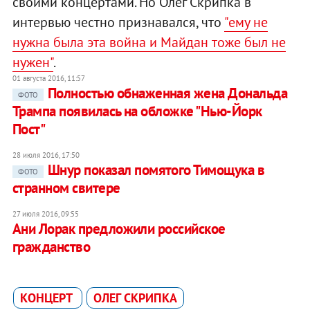
своими концертами. Но Олег Скрипка в
интервью честно признавался, что
"ему не
нужна была эта война и Майдан тоже был не
нужен"
.
01 августа 2016, 11:57
Полностью обнаженная жена Дональда
ФОТО
Трампа появилась на обложке "Нью-Йорк
Пост"
28 июля 2016, 17:50
Шнур показал помятого Тимощука в
ФОТО
странном свитере
27 июля 2016, 09:55
Ани Лорак предложили российское
гражданство
КОНЦЕРТ
ОЛЕГ СКРИПКА