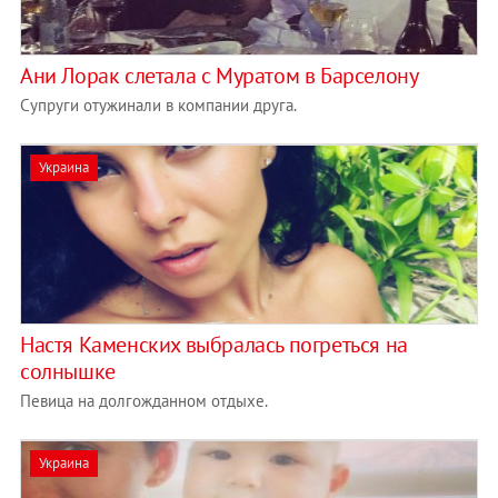
Ани Лорак слетала c Муратом в Барселону
Супруги отужинали в компании друга.
Украина
Настя Каменских выбралась погреться на
солнышке
Певица на долгожданном отдыхе.
Украина