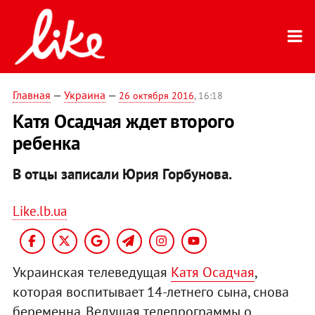
Главная
—
Украина
—
26 октября 2016
, 16:18
Катя Осадчая ждет второго
ребенка
В отцы записали Юрия Горбунова.
Like.lb.ua
Украинская телеведущая
Катя Осадчая
,
которая воспитывает 14-летнего сына, снова
беременна. Ведущая телепрограммы о