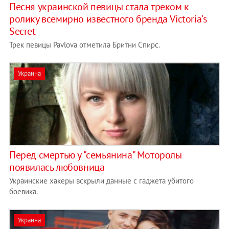
Песня украинской певицы стала треком к
ролику всемирно известного бренда Victoria’s
Secret
Трек певицы Pavlova отметила Бритни Спирс.
Украина
Перед смертью у "семьянина" Моторолы
появилась любовница
Украинские хакеры вскрыли данные с гаджета убитого
боевика.
Украина