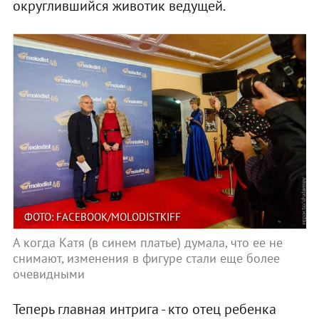
округлившийся животик ведущей.
ФОТО: FACEBOOK/MOLODISTKIFF
А когда Катя (в синем платье) думала, что ее не
снимают, изменения в фигуре стали еще более
очевидными
Теперь главная интрига - кто отец ребенка