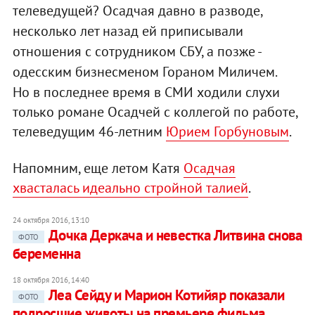
телеведущей? Осадчая давно в разводе,
несколько лет назад ей приписывали
отношения с сотрудником СБУ, а позже -
одесским бизнесменом Гораном Миличем.
Но в последнее время в СМИ ходили слухи
только романе Осадчей с коллегой по работе,
телеведущим 46-летним
Юрием Горбуновым
.
Напомним, еще летом Катя
Осадчая
хвасталась идеально стройной талией
.
24 октября 2016, 13:10
Дочка Деркача и невестка Литвина снова
ФОТО
беременна
18 октября 2016, 14:40
Леа Сейду и Марион Котийяр показали
ФОТО
подросшие животы на премьере фильма