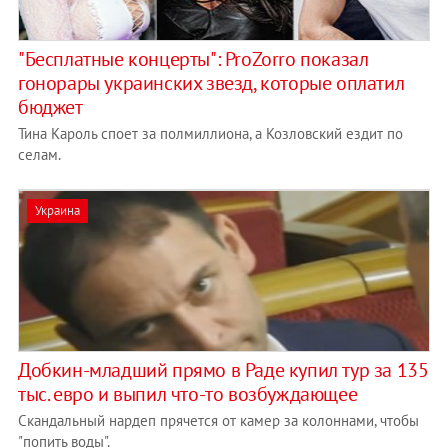
"Бесплатные концерты": ProZorro показал
гонорары украинских звезд, которые оплатил
бюджет
Тина Кароль споет за полмиллиона, а Козловский ездит по
селам.
Украина
Добкин-младший прямо в Раде купил тур за 135
тыс. евро и выпил что-то возбуждающее
Скандальный нардеп прячется от камер за колоннами, чтобы
"попить воды".