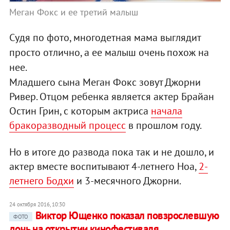
Меган Фокс и ее третий малыш
Судя по фото, многодетная мама выглядит
просто отлично, а ее малыш очень похож на
нее.
Младшего сына Меган Фокс зовут Джорни
Ривер. Отцом ребенка является актер Брайан
Остин Грин, с которым актриса
начала
бракоразводный процесс
в прошлом году.
Но в итоге до развода пока так и не дошло, и
актер вместе воспитывают 4-летнего Ноа,
2-
летнего Бодхи
и 3-месячного Джорни.
24 октября 2016, 10:30
Виктор Ющенко показал повзрослевшую
ФОТО
дочь на открытии кинофестиваля