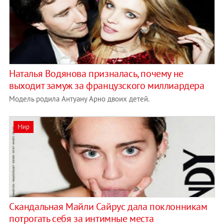
Наталья Водянова призналась, почему не
выходит замуж за французского миллиардера
Модель родила Антуану Арно двоих детей.
Мир
Скандальная Майли Сайрус дала поклонникам
потрогать себя за интимные места