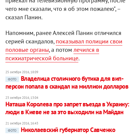
приехал на телевизионную программу, после
чего мне сказали, что я об этом пожалею", –
сказал Панин.
Напомним, ранее Алексей Панин отличился
серией скандалов,
показывал полиции свои
половые органы
, а потом
лечился в
психиатрической больнице
.
25 октября 2016, 18:09
Владелица столичного бутика для вип-
ФОТО
персон попала в скандал на миллион долларов
23 октября 2016, 13:04
Наташа Королева про запрет въезда в Украину:
люди в Киеве не за это выходили на Майдан
21 октября 2016, 16:43
Николаевский губернатор Савченко
ФОТО