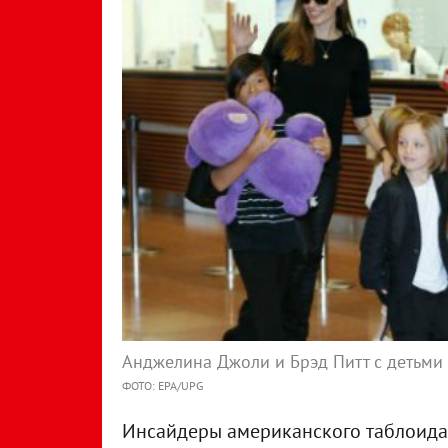
Анджелина Джоли и Брэд Питт с детьми
ФОТО: EPA/UPG
Инсайдеры американского таблоида T