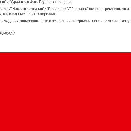
ини" и "Украинская Фото Группа" запрещено.
ама" / "Новости компаний" / "Пресрелиз" / "Promoted", являются рекламными и 
я, высказанные в этих материалах.
е суждения, обнародованные в рекламных материалах. Согласно украинскому з
R40-05097