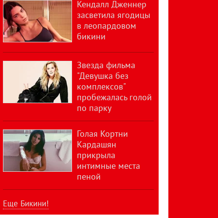
Кендалл Дженнер
засветила ягодицы
в леопардовом
бикини
Звезда фильма
"Девушка без
комплексов"
пробежалась голой
по парку
Голая Кортни
Кардашян
прикрыла
интимные места
пеной
Еще Бикини!