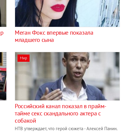
ер
Меган Фокс впервые показала
младшего сына
Мир
Российский канал показал в прайм-
тайме секс скандального актера с
собакой
НТВ утверждает, что герой сюжета - Алексей Панин.