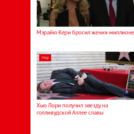
Мэрайю Кери бросил жених-миллион
Мир
Хью Лори получил звезду на
голливудской Аллее славы