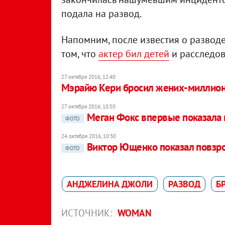
подала на развод.
Напомним, после известия о развод
том, что
актер бил детей
и расследов
27 октября 2016, 12:40
Мэрайю Кери бросил жених-миллио
27 октября 2016, 10:50
Меган Фокс впервые показала
ФОТО
24 октября 2016, 10:30
Виктор Ющенко показал повзр
ФОТО
АНДЖЕЛИНА ДЖОЛИ
РАЗВОД
Б
ИСТОЧНИК:
WOMAN