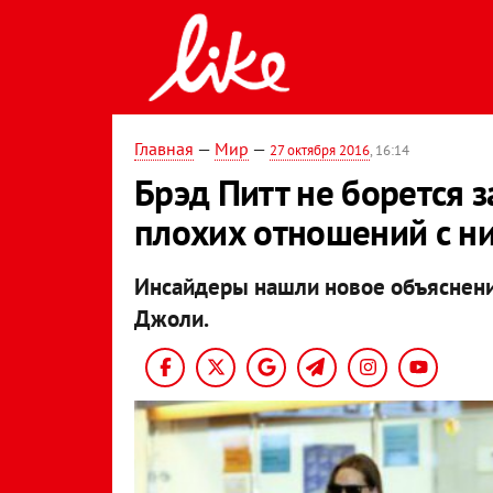
Главная
—
Мир
—
27 октября 2016
, 16:14
Брэд Питт не борется з
плохих отношений с н
Инсайдеры нашли новое объяснение
Джоли.