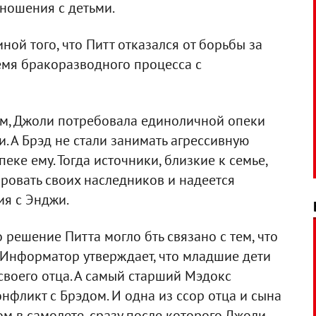
ношения с детьми.
ной того, что Питт отказался от борьбы за
емя бракоразводного процесса с
ом, Джоли потребовала единоличной опеки
 А Брэд не стали занимать агрессивную
еке ему. Тогда источники, близкие к семье,
ировать своих наследников и надеется
я с Энджи.
 решение Питта могло бть связано с тем, что
. Информатор утверждает, что младшие дети
воего отца. А самый старший Мэдокс
нфликт с Брэдом. И одна из ссор отца и сына
 в самолете, сразу после которого Джоли