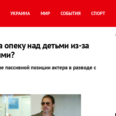
УКРАИНА
МИР
СОБЫТИЯ
СПОРТ
а опеку над детьми из-за
ими?
 пассивной позиции актера в разводе с