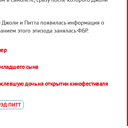
е Джоли и Питта появилась информация о
анием этого эпизода занялась ФБР.
нер
 младшего сына
ослевшую дочь на открытии кинофестиваля
РЭД ПИТТ