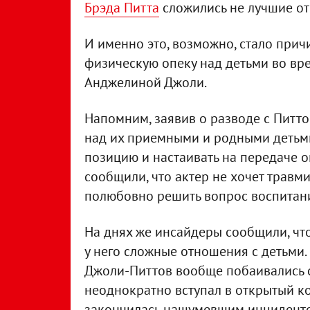
Брэда Питта
сложились не лучшие от
И именно это, возможно, стало причи
физическую опеку над детьми во вр
Анджелиной Джоли.
Напомним, заявив о разводе с Питт
над их приемными и родными детьми.
позицию и настаивать на передаче оп
сообщили, что актер не хочет травм
полюбовно решить вопрос воспитани
На днях же инсайдеры сообщили, что
у него сложные отношения с детьми
Джоли-Питтов вообще побаивались с
неоднократно вступал в открытый ко
закончилась нашумевшим инцидентом