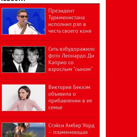
Президент
Туркменистана
исполнил рэп в
честь своего коня
Сеть взбудоражило
фото Леонардо Ди
Каприо со
взрослым "сыном"
Виктория Бекхэм
объявила о
прибавлении в ее
семье
Стэйси Амбер Уорд
– пламенеющая