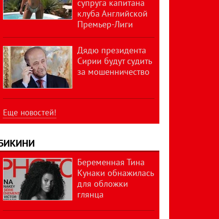
супруга капитана
клуба Английской
Премьер-Лиги
Дядю президента
Сирии будут судить
за мошенничество
Еще новостей!
БИКИНИ
Беременная Тина
Кунаки обнажилась
для обложки
глянца