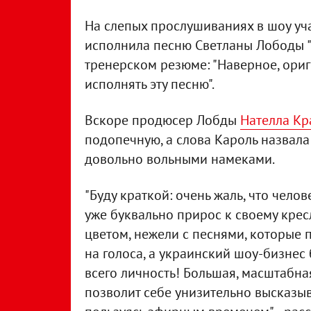
На слепых прослушиваниях в шоу уч
исполнила песню Светланы Лободы "4
тренерском резюме: "Наверное, ори
исполнять эту песню".
Вскоре продюсер Лобды
Нателла Кр
подопечную, а слова Кароль назвал
довольно вольными намеками.
"Буду краткой: очень жаль, что челове
уже буквально прирос к своему крес
цветом, нежели с песнями, которые п
на голоса, а украинский шоу-бизнес б
всего личность! Большая, масштабная
позволит себе унизительно высказыв