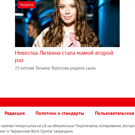
Украина
Невестка Литвина стала мамой второй
раз
25-летняя Татьяна Терехова родила сына.
Редакция
Политики и стандарты
Пользовательское
прямая гиперссылка на LB.ua обязательна! Перепечатка, копирование, воспро
ини" и "Украинская Фото Группа" запрещено.