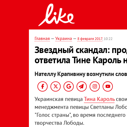
Главная
—
Украина
—
8 февраля 2017
, 10:22
Звездный скандал: пр
ответила Тине Кароль 
Нателлу Крапивину возмутили слова
Украинская певица
Тина Кароль
свои
менеджмента певицы Светланы Лобод
"Голос страны", во время последнег
творчества Лободы.