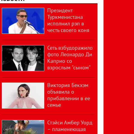
Президент
Туркменистана
исполнил рэп в
честь своего коня
Сеть взбудоражило
фото Леонардо Ди
Каприо со
взрослым "сыном"
Виктория Бекхэм
объявила о
прибавлении в ее
семье
Стэйси Амбер Уорд
– пламенеющая