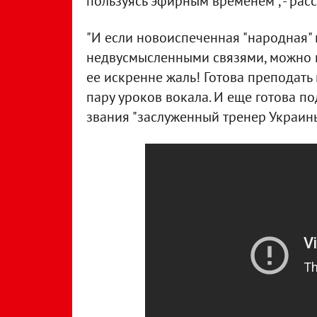
пользуясь эфирным временем", - рас
"И если новоиспеченная "народная" п
недвусмысленными связями, можно п
ее искренне жаль! Готова преподать 
пару уроков вокала. И еще готова п
звания "заслуженный тренер Украины