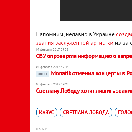
Напомним, недавно в Украине
созда
звания заслуженной артистки
из-за 
07 февраля 2017, 09:58
СБУ опровергла информацию о запре
06 февраля 2017, 17:43
Monatik отменил концерты в Ро
ФОТО
03 февраля 2017, 19:22
Светлану Лободу хотят лишить звани
КАЗУС
СВЕТЛАНА ЛОБОДА
ГОЛО
РЕКЛАМА