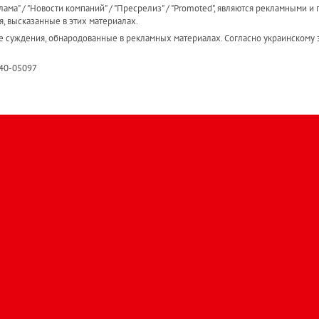
ама" / "Новости компаний" / "Пресрелиз" / "Promoted", являются рекламными и 
я, высказанные в этих материалах.
е суждения, обнародованные в рекламных материалах. Согласно украинскому з
R40-05097