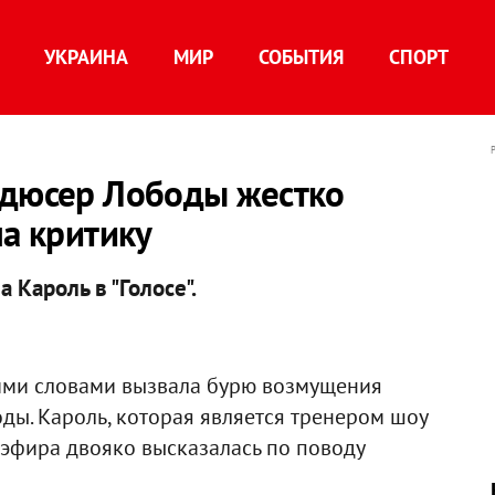
УКРАИНА
МИР
СОБЫТИЯ
СПОРТ
одюсер Лободы жестко
на критику
 Кароль в "Голосе".
ми словами вызвала бурю возмущения
ы. Кароль, которая является тренером шоу
о эфира двояко высказалась по поводу