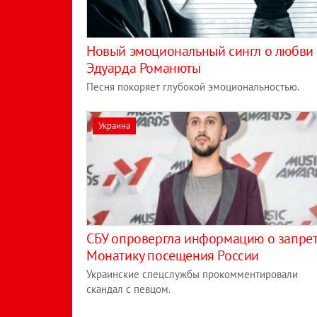
Новый эмоциональный сингл о любви 
Эдуарда Романюты
Песня покоряет глубокой эмоциональностью.
Украина
СБУ опровергла информацию о запре
Монатику посещения России
Украинские спецслужбы прокомментировали
скандал с певцом.