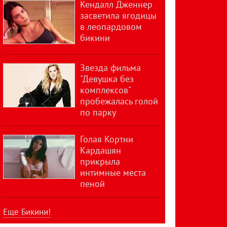
Кендалл Дженнер
засветила ягодицы
в леопардовом
бикини
Звезда фильма
"Девушка без
комплексов"
пробежалась голой
по парку
Голая Кортни
Кардашян
прикрыла
интимные места
пеной
Еще Бикини!