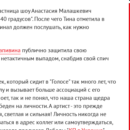
астница шоу Анастасия Малашкевич
0 градусов". После чего Тина отметила в
гинал должен послушать, как нужно
апивина
публично защитила свою
а нетактичным выпадом, снабдив свой спич
к, который сидит в "Голосе" так много лет, что
лу и вызывает больше ассоциаций с его
оет, так и не понял, что наша страна щедра
еден на личности. А артист - это прежде
, светлая и сильная! Личность никогда не
аться в адрес коллег или самоутверждаться,