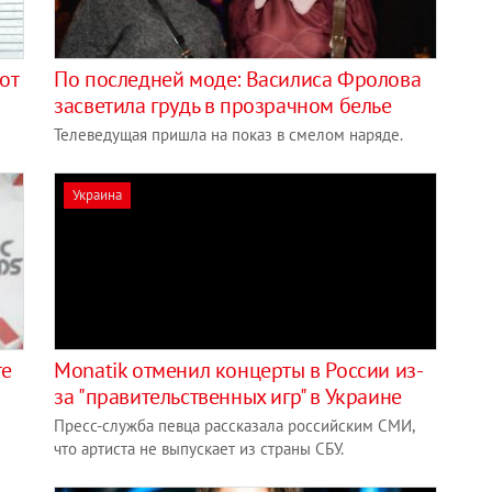
от
По последней моде: Василиса Фролова
засветила грудь в прозрачном белье
Телеведущая пришла на показ в смелом наряде.
Украина
те
Monatik отменил концерты в России из-
за "правительственных игр" в Украине
Пресс-служба певца рассказала российским СМИ,
что артиста не выпускает из страны СБУ.