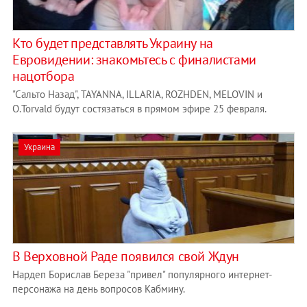
Кто будет представлять Украину на
Евровидении: знакомьтесь с финалистами
нацотбора
"Сальто Назад", TAYANNA, ILLARIA, ROZHDEN, MELOVIN и
O.Torvald будут состязаться в прямом эфире 25 февраля.
Украина
В Верховной Раде появился свой Ждун
Нардеп Борислав Береза "привел" популярного интернет-
персонажа на день вопросов Кабмину.