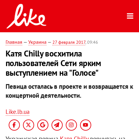
Главная
—
Украина
—
27 февраля 2017
, 09:46
Катя Chilly восхитила
пользователей Сети ярким
выступлением на "Голосе"
Певица осталась в проекте и возвращается к
концертной деятельности.
Like.lb.ua
Украинская певица
Катя Chilly
вернулась на