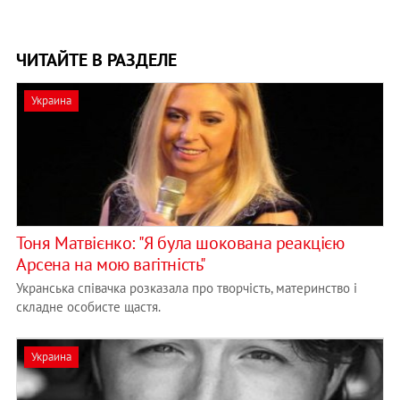
ЧИТАЙТЕ В РАЗДЕЛЕ
Украина
Тоня Матвієнко: "Я була шокована реакцією
Арсена на мою вагітність"
Укранська співачка розказала про творчість, материнство і
складне особисте щастя.
Украина