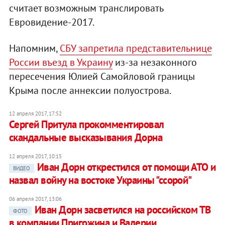
считает возможным транслировать
Евровидение-2017.
Напомним,
СБУ запретила представительнице
России въезд в Украину
из-за незаконного
пересечения Юлией Самойловой границы
Крыма после аннексии полуострова.
12 апреля 2017, 17:52
Сергей Притула прокомментировал
скандальные высказывания Дорна
12 апреля 2017, 10:15
Иван Дорн открестился от помощи АТО и
ВИДЕО
назвал войну на востоке Украины "ссорой"
06 апреля 2017, 13:06
Иван Дорн засветился на российском ТВ
ФОТО
в компании Пригожина и Валерии