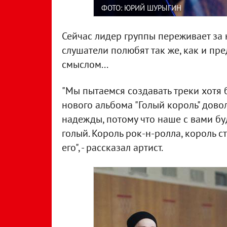
ФОТО: ЮРИЙ ШУРЫГИН
Сейчас лидер группы переживает за н
слушатели полюбят так же, как и пр
смыслом...
"Мы пытаемся создавать треки хотя 
нового альбома "Голый король" дово
надежды, потому что наше с вами буд
голый. Король рок-н-ролла, король 
его", - рассказал артист.