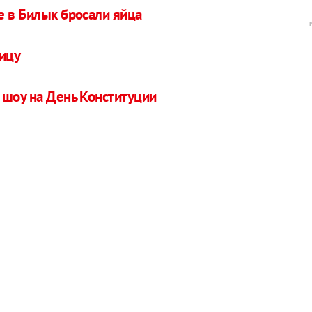
е в Билык бросали яйца
ницу
 шоу на День Конституции