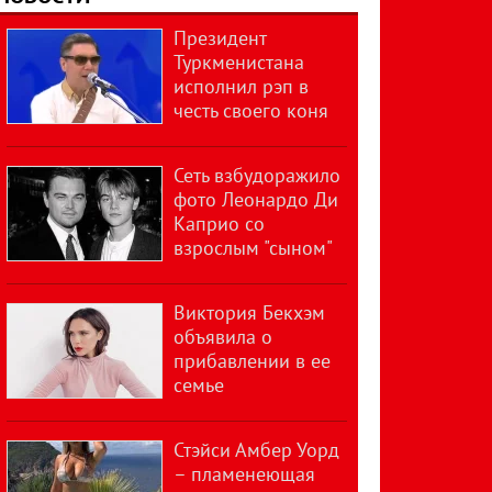
Президент
Туркменистана
исполнил рэп в
честь своего коня
Сеть взбудоражило
фото Леонардо Ди
Каприо со
взрослым "сыном"
Виктория Бекхэм
объявила о
прибавлении в ее
семье
Стэйси Амбер Уорд
– пламенеющая