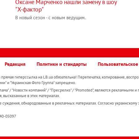
Оксане Марченко нашли замену в шоу
"Х-фактор"
В новый сезон - с новым ведущим.
Редакция
Политики и стандарты
Пользовательское
прямая гиперссылка на LB.ua обязательна! Перепечатка, копирование, воспро
ини" и "Украинская Фото Группа" запрещено.
ама" / "Новости компаний" / "Пресрелиз" / "Promoted", являются рекламными и 
я, высказанные в этих материалах.
е суждения, обнародованные в рекламных материалах. Согласно украинскому з
R40-05097