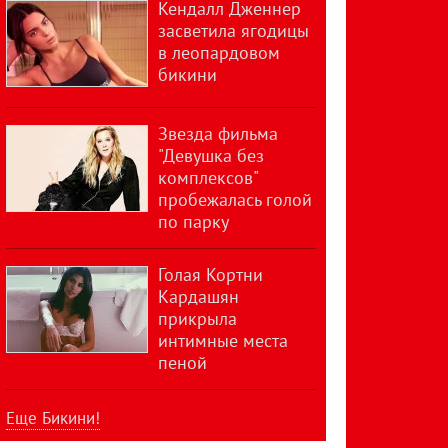
Кендалл Дженнер
засветила ягодицы
в леопардовом
бикини
Звезда фильма
"Девушка без
комплексов"
пробежалась голой
по парку
Голая Кортни
Кардашян
прикрыла
интимные места
пеной
Еще Бикини!