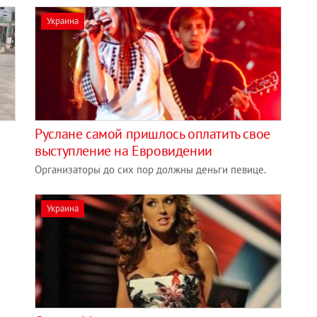
Украина
Руслане самой пришлось оплатить свое
выступление на Евровидении
Организаторы до сих пор должны деньги певице.
Украина