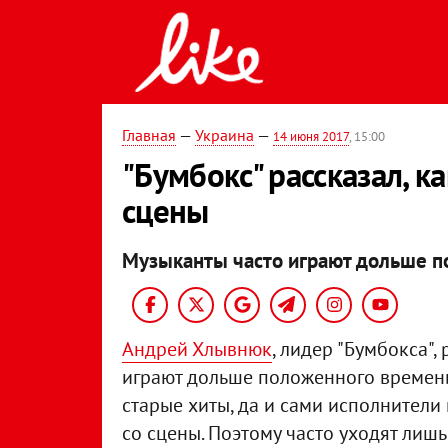
Главная
—
Украина
—
14 июня 2017
, 15:00
"Бумбокс" рассказал, к
сцены
Музыканты часто играют дольше п
Андрей Хлывнюк
, лидер "Бумбокса",
играют дольше положенного времени.
старые хиты, да и сами исполнители 
со сцены. Поэтому часто уходят лишь