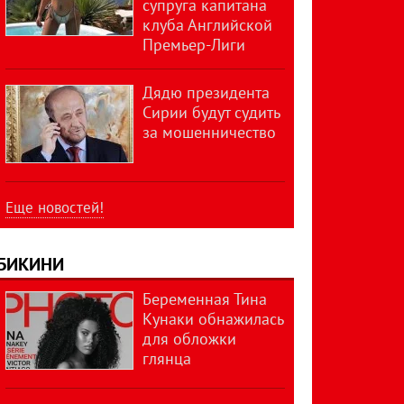
супруга капитана
клуба Английской
Премьер-Лиги
Дядю президента
Сирии будут судить
за мошенничество
Еще новостей!
БИКИНИ
Беременная Тина
Кунаки обнажилась
для обложки
глянца