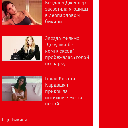
Кендалл Дженнер
засветила ягодицы
в леопардовом
бикини
Звезда фильма
"Девушка без
комплексов"
пробежалась голой
по парку
Голая Кортни
Кардашян
прикрыла
интимные места
пеной
Еще Бикини!