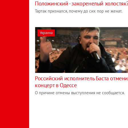
Положинский - закоренелый холостяк
Тартак признался, почему до сих пор не женат.
Украина
Российский исполнитель Баста отмени
концерт в Одессе
О причине отмены выступления не сообщается.