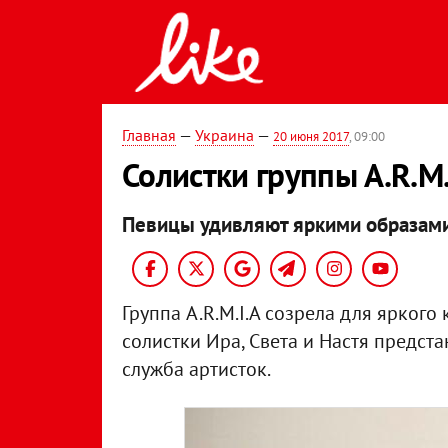
Главная
—
Украина
—
20 июня 2017
, 09:00
Солистки группы A.R.M.
Певицы удивляют яркими образами 
Группа A.R.M.I.A созрела для яркого
солистки Ира, Света и Настя предстан
служба артисток.