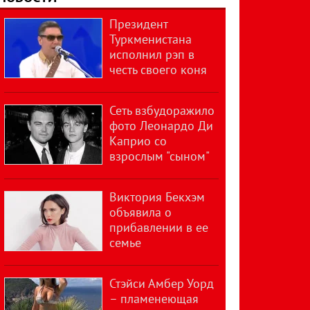
Президент
Туркменистана
исполнил рэп в
честь своего коня
Сеть взбудоражило
фото Леонардо Ди
Каприо со
взрослым "сыном"
Виктория Бекхэм
объявила о
прибавлении в ее
семье
Стэйси Амбер Уорд
– пламенеющая