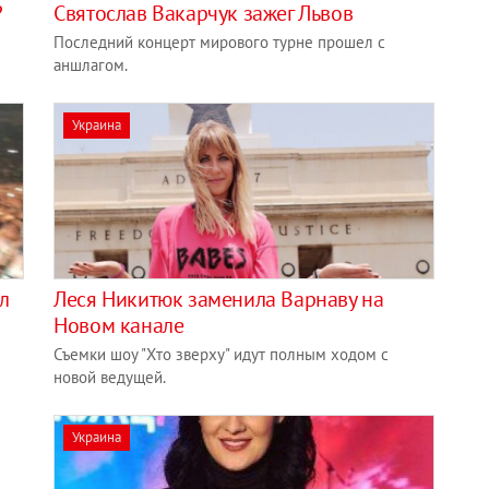
?
Святослав Вакарчук зажег Львов
Последний концерт мирового турне прошел с
аншлагом.
Украина
л
Леся Никитюк заменила Варнаву на
Новом канале
Съемки шоу "Хто зверху" идут полным ходом с
новой ведущей.
Украина