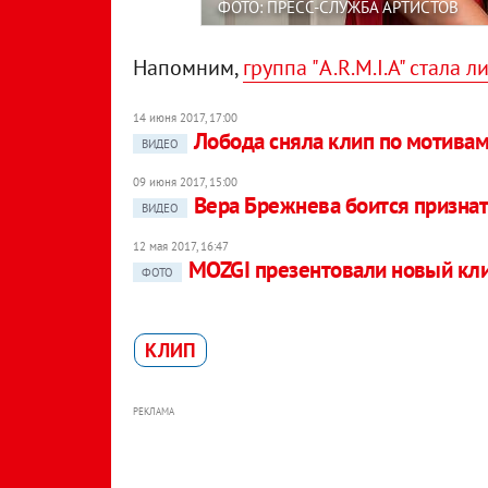
ФОТО: ПРЕСС-СЛУЖБА АРТИСТОВ
Напомним,
группа "A.R.M.I.A" стала
14 июня 2017, 17:00
Лобода сняла клип по мотива
ВИДЕО
09 июня 2017, 15:00
Вера Брежнева боится признат
ВИДЕО
12 мая 2017, 16:47
MOZGI презентовали новый кл
ФОТО
КЛИП
РЕКЛАМА