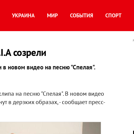
УКРАИНА
МИР
СОБЫТИЯ
СПОРТ
I.A созрели
в новом видео на песню "Спелая".
 клипа на песню "Спелая". В новом видео
ут в дерзких образах, - сообщает пресс-