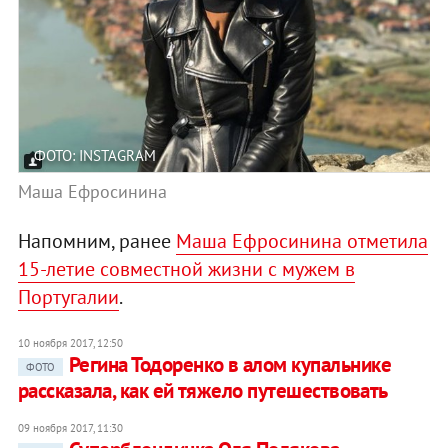
ФОТО: INSTAGRAM
Маша Ефросинина
Напомним, ранее
Маша Ефросинина отметила
15-летие совместной жизни с мужем в
Португалии
.
10 ноября 2017, 12:50
Регина Тодоренко в алом купальнике
ФОТО
рассказала, как ей тяжело путешествовать
09 ноября 2017, 11:30