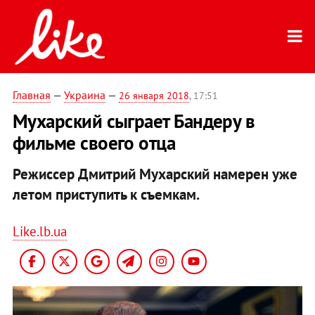
Главная
—
Украина
—
26 января 2018
, 17:51
Мухарский сыграет Бандеру в
фильме своего отца
Режиссер Дмитрий Мухарский намерен уже
летом приступить к съемкам.
Like.lb.ua