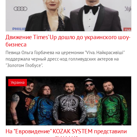
Движение Times`Up дошло до украинского шоу-
бизнеса
Певица Ольга Горбачева на церемонии "Viva. Найкрасивіші"
поддержала черный дресс-код голливудских актеров на
"Золотом Глобусе".
Украина
На "Евровидение" KOZAK SYSTEM представили