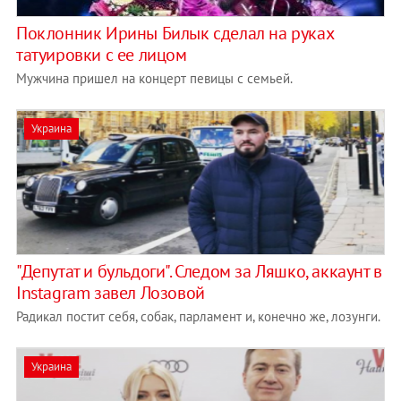
Поклонник Ирины Билык сделал на руках
татуировки с ее лицом
Мужчина пришел на концерт певицы с семьей.
Украина
"Депутат и бульдоги". Следом за Ляшко, аккаунт в
Instagram завел Лозовой
Радикал постит себя, собак, парламент и, конечно же, лозунги.
Украина