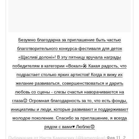
Безумно благодарна за приглашение быть частью
благотворительного конкурса-фестиваля для деток
«Щасливі долоні»! В эту пятницу вручала награды
победителям в категории «Вокал»🎤 Какая радость, что
подрастает столько ярких артистов! Когда я вижу их
желание развиваться, совершенствоваться и дарить
любовь со сцены - слезы счастья наворачиваются на
глаза😌 Огромная благодарность за то, что есть фонды,
инициативы и люди, которые развивают и поддерживают
молодое поколение. Спасибо за приглашение, я всегда
рядом с вами♥️ Люблю😍
Публикация от
Настя Каменских
(@kamenskux)
Фев 11, 2018 в 8:35 PST