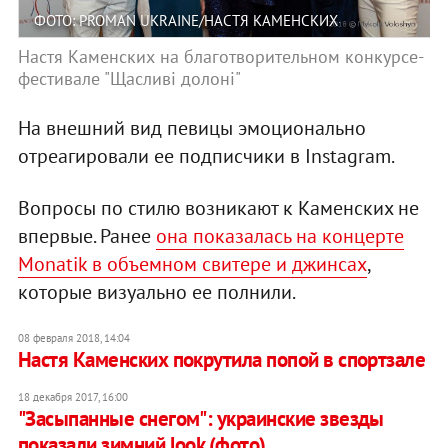
ФОТО: PROMAN UKRAINE/НАСТЯ КАМЕНСКИХ
Настя Каменских на благотворительном конкурсе-
фестивале "Щасливі долоні"
На внешний вид певицы эмоционально
отреагировали ее подписчики в Instagram.
Вопросы по стилю возникают к Каменских не
впервые. Ранее
она показалась на концерте
Monatik в объемном свитере и джинсах
,
которые визуально ее полнили.
08 февраля 2018, 14:04
​Настя Каменских покрутила попой в спортзале
18 декабря 2017, 16:00
"Засыпанные снегом": украинские звезды
показали зимний look (фото)