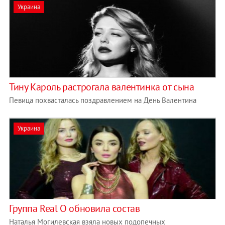
Украина
Тину Кароль растрогала валентинка от сына
Певица похвасталась поздравлением на День Валентина
Украина
Группа Real O обновила состав
Наталья Могилевская взяла новых подопечных